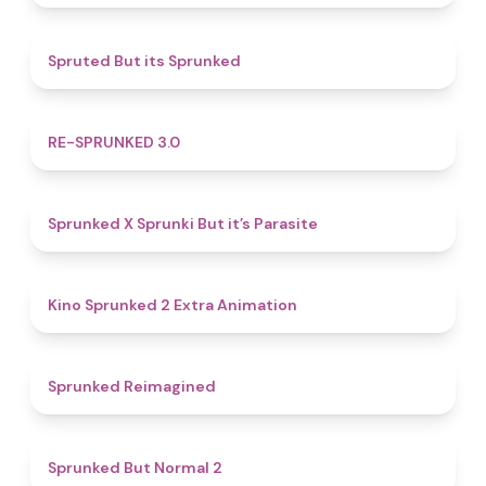
4.4
Spruted But its Sprunked
4.9
RE-SPRUNKED 3.0
4.6
Sprunked X Sprunki But it’s Parasite
4.8
Kino Sprunked 2 Extra Animation
4.9
Sprunked Reimagined
4.6
Sprunked But Normal 2