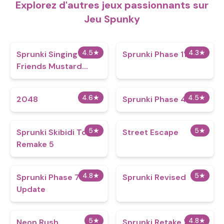
Explorez d'autres jeux passionnants sur
Jeu Spunky
4.5
★
4.3
★
Sprunki Singing
Sprunki Phase 11 v3
Friends Mustard
Event
4.6
★
4.5
★
2048
Sprunki Phase 4
5
★
5
★
Sprunki Skibidi Toilet
Street Escape
Remake 5
4.8
★
5
★
Sprunki Phase 7 Big
Sprunki Revised
Update
5
★
4.8
★
Neon Rush
Sprunki Retake Xmas