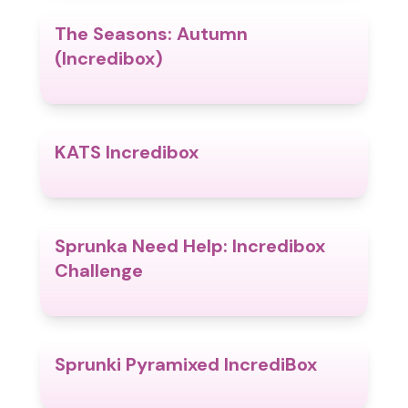
The Seasons: Autumn
4.6
(Incredibox)
KATS Incredibox
4.3
Sprunka Need Help: Incredibox
4.4
Challenge
Sprunki Pyramixed IncrediBox
4.7