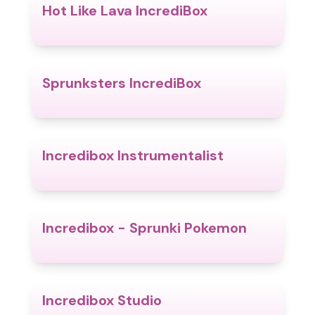
Hot Like Lava IncrediBox
4.7
Sprunksters IncrediBox
5.0
Incredibox Instrumentalist
4.4
Incredibox - Sprunki Pokemon
4.9
Incredibox Studio
4.5