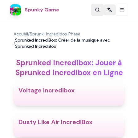
Spunky Game
Change langu
Accueil
/
Sprunki Incredibox Phase
Sprunked IncrediBox: Créer de la musique avec
/
Sprunked IncrediBox
Sprunked Incredibox: Jouer à
Sprunked Incredibox en Ligne
Voltage Incredibox
5.0
Dusty Like Air IncrediBox
5.0