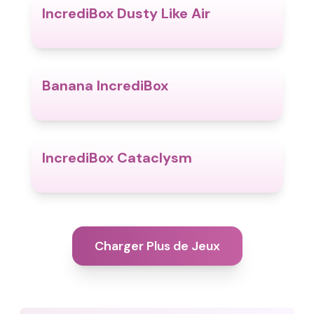
IncrediBox Dusty Like Air
4.9
Banana IncrediBox
4.4
IncrediBox Cataclysm
4.6
Charger Plus de Jeux