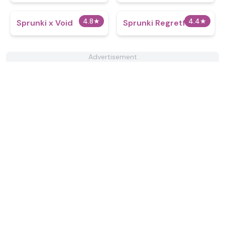
4.8
★
4.4
★
Sprunki x Void
Sprunki Regretful 5.0
Advertisement