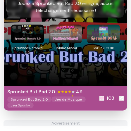
Jouez à Sprunked But Bad 2.0 en ligne, aucun
téléchargement nécessaire !
Sprunked Remake
Hotline Miami
Sprunki 2018
3.0
Sprunked But Bad 2.0
4.9
103
Sprunked But Bad 2.0
Jeu de Musique
Jeu Spunky
Advertisement