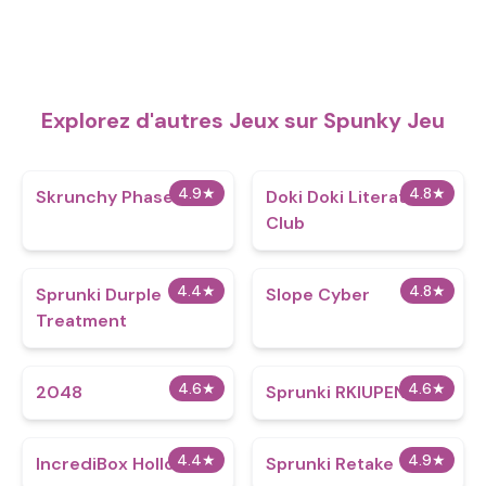
Explorez d'autres Jeux sur Spunky Jeu
4.9
★
4.8
★
Skrunchy Phase 3
Doki Doki Literature
Club
4.4
★
4.8
★
Sprunki Durple
​​Slope Cyber
Treatment
4.6
★
4.6
★
2048
Sprunki RKIUPEN 11
4.4
★
4.9
★
IncrediBox Hollows
Sprunki Retake