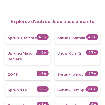
Explorez d'autres Jeux passionnants
4.9
★
4.7
★
Sprunki Remake 5.0
Sprunki Sprankzed
4.6
★
4.7
★
Sprunki Mayonnaise
Snow Rider 2
Remake
4.6
★
4.7
★
2048
Sprunki phase 1.7
4.3
★
4.6
★
Sprunki 1.5
Sprunki But Spruced
4.8
★
5
★