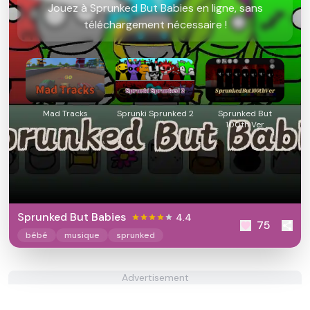
Jouez à Sprunked But Babies en ligne, sans
téléchargement nécessaire !
Mad Tracks
Sprunki Sprunked 2
Sprunked But
100th Ver
Sprunked But Babies
4.4
75
bébé
musique
sprunked
Advertisement