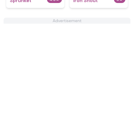
Sprunket
Iron Snout
Advertisement