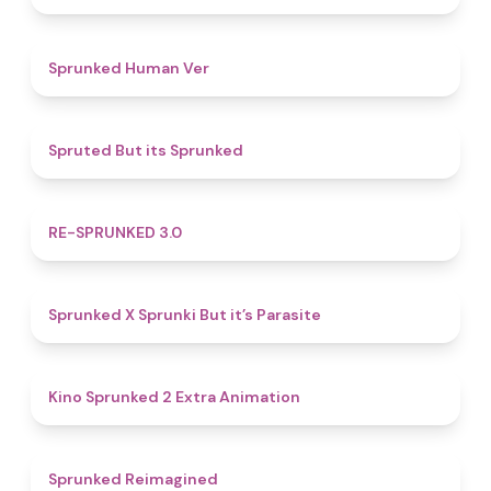
4.8
Sprunked Human Ver
4.4
Spruted But its Sprunked
4.9
RE-SPRUNKED 3.0
4.6
Sprunked X Sprunki But it’s Parasite
4.8
Kino Sprunked 2 Extra Animation
4.9
Sprunked Reimagined