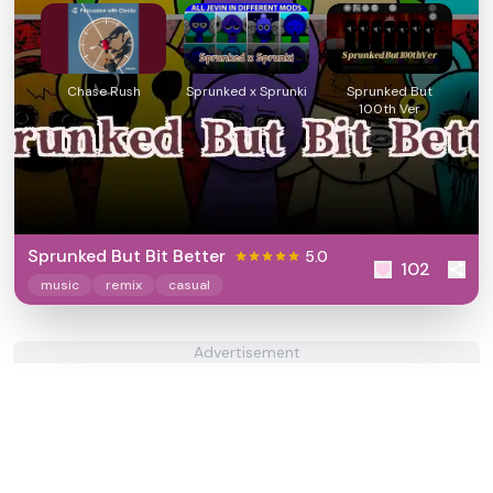
Chase Rush
Sprunked x Sprunki
Sprunked But
100th Ver
Sprunked But Bit Better
5.0
102
music
remix
casual
Advertisement