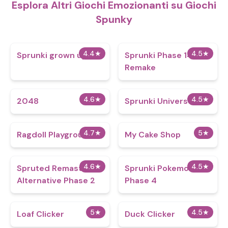
Esplora Altri Giochi Emozionanti su Giochi
Spunky
4.4
★
4.5
★
Sprunki grown up
Sprunki Phase 14
Remake
4.6
★
4.5
★
2048
Sprunki Universe 1
4.7
★
5
★
Ragdoll Playground
My Cake Shop
4.6
★
4.5
★
Spruted Remastered
Sprunki Pokemon
Alternative Phase 2
Phase 4
5
★
4.5
★
Loaf Clicker
Duck Clicker