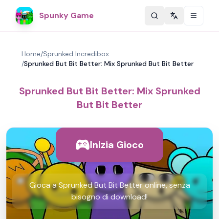
Spunky Game
Change langu
Home
/
Sprunked Incredibox
/
Sprunked But Bit Better: Mix Sprunked But Bit Better
Sprunked But Bit Better: Mix Sprunked
But Bit Better
Inizia Gioco
Gioca a Sprunked But Bit Better online, senza
bisogno di download!