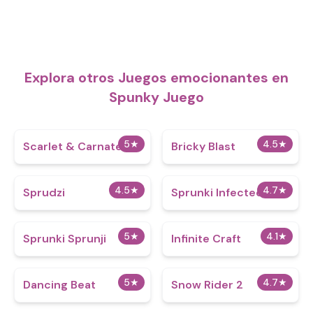
Explora otros Juegos emocionantes en
Spunky Juego
5
★
4.5
★
Scarlet & Carnate
Bricky Blast
4.5
★
4.7
★
Sprudzi
Sprunki Infected Z
5
★
4.1
★
Sprunki Sprunji
Infinite Craft
5
★
4.7
★
Dancing Beat
Snow Rider 2