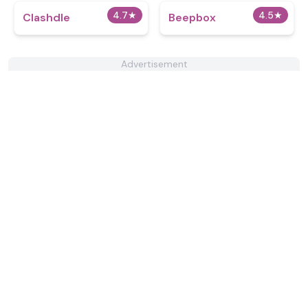
4.7
★
4.5
★
Clashdle
Beepbox
Advertisement