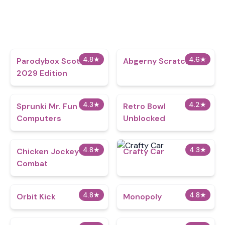
4.8
★
4.6
★
Parodybox Scott
Abgerny Scratch
2029 Edition
4.3
★
4.2
★
Sprunki Mr. Fun
Retro Bowl
Computers
Unblocked
4.8
★
4.3
★
Chicken Jockey
Crafty Car
Combat
4.8
★
4.8
★
Orbit Kick
Monopoly