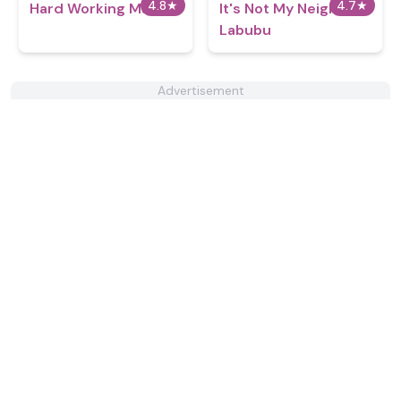
4.8
★
4.7
★
Hard Working Man
It's Not My Neighbor:
Labubu
Advertisement