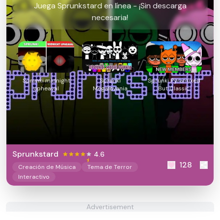
Juega Sprunkstard en línea - ¡Sin descarga
necesaria!
Sprunki midnight
Sprunki
Sprunki Pyramixed
upheaval
Megalovania
But Classic
Sprunkstard
4.6
128
Creación de Música
Tema de Terror
Interactivo
Advertisement