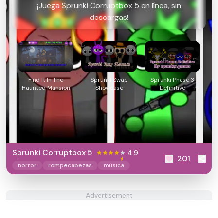
¡Juega Sprunki Corruptbox 5 en línea, sin
descargas!
Find It In The
Sprunki Swap
Sprunki Phase 3
Haunted Mansion
Showcase
Definitive
Sprunki Corruptbox 5
4.9
201
horror
rompecabezas
música
Advertisement