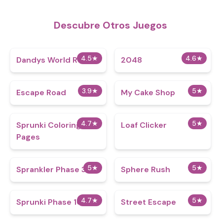
Descubre Otros Juegos
4.5
★
4.6
★
Dandys World Roblox
2048
3.9
★
5
★
Escape Road
My Cake Shop
4.7
★
5
★
Sprunki Coloring
Loaf Clicker
Pages
5
★
5
★
Sprankler Phase 3
Sphere Rush
4.7
★
5
★
Sprunki Phase 100
Street Escape