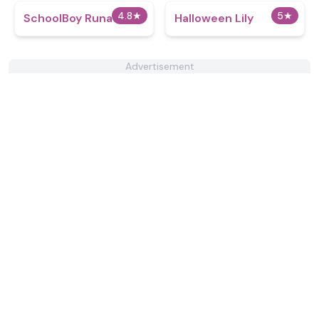
4.8
★
5
★
SchoolBoy Runaway
Halloween Lily
Advertisement