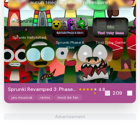
aucun téléchargement nécessaire !
Sprunki Halfshifted
Sprunki Phase 6
Ticci Toby Game
Alive
Sprunki Revamped 3: Phase
4.8
209
5
jeu musical
remix
mod de fan
Advertisement