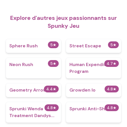
Explore d'autres jeux passionnants sur
Spunky Jeu
5
★
5
★
Sphere Rush
Street Escape
5
★
4.7
★
Neon Rush
Human Expenditure
Program
4.4
★
4.8
★
Geometry Arrow 2
Growden Io
4.8
★
4.8
★
Sprunki Wenda
Sprunki Anti-Shifted
Treatment Dandys
World Style