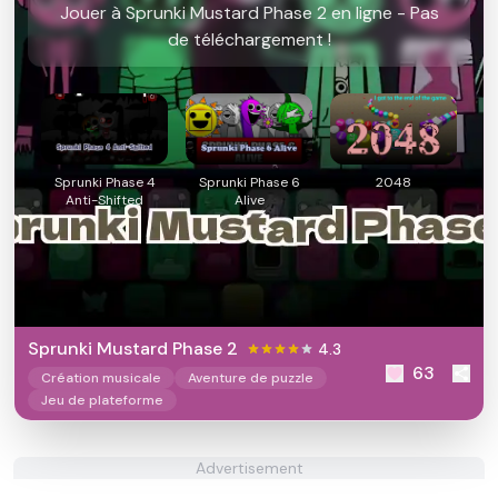
Jouer à Sprunki Mustard Phase 2 en ligne - Pas
de téléchargement !
Sprunki Phase 4
Sprunki Phase 6
2048
Anti-Shifted
Alive
Sprunki Mustard Phase 2
4.3
63
Création musicale
Aventure de puzzle
Jeu de plateforme
Advertisement