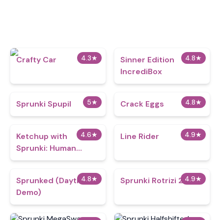
4.3
★
4.8
★
Crafty Car
Sinner Edition
IncrediBox
5
★
4.8
★
Sprunki Spupil
Crack Eggs
4.6
★
4.9
★
Ketchup with
Line Rider
Sprunki: Human
Edition
4.8
★
4.9
★
Sprunked (Daytime
Sprunki Rotrizi 2
Demo)