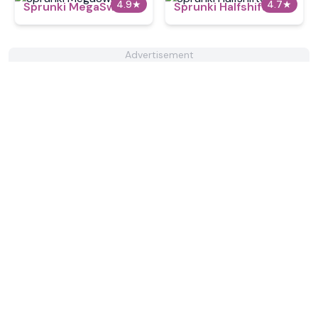
4.9
★
4.7
★
Sprunki MegaSwap
Sprunki Halfshifted
Advertisement