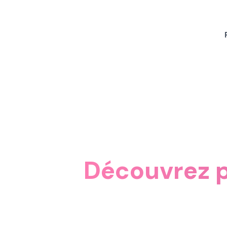
Découvrez p