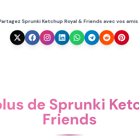
Partagez Sprunki Ketchup Royal & Friends avec vos amis 
lus de Sprunki Ket
Friends