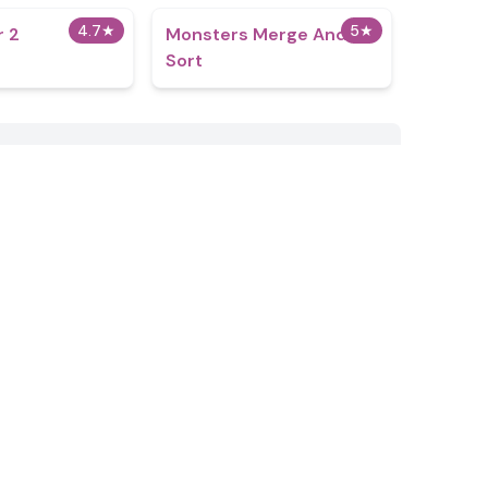
4.7
★
5
★
r 2
Monsters Merge And
Sort