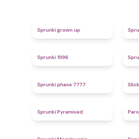
4.4
Sprunki grown up
Spru
5
Sprunki 1996
Spru
5
Sprunki phase 7777
Slic
4.3
Sprunki Pyramixed
Par
4.5