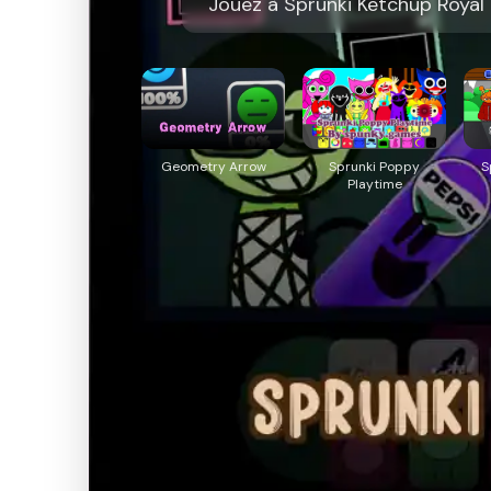
Jouez à Sprunki Ketchup Royal 
Geometry Arrow
Sprunki Poppy
S
Playtime