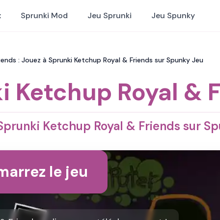
x
Sprunki Mod
Jeu Sprunki
Jeu Spunky
iends : Jouez à Sprunki Ketchup Royal & Friends sur Spunky Jeu
i Ketchup Royal & 
Sprunki Ketchup Royal & Friends sur S
arrez le jeu