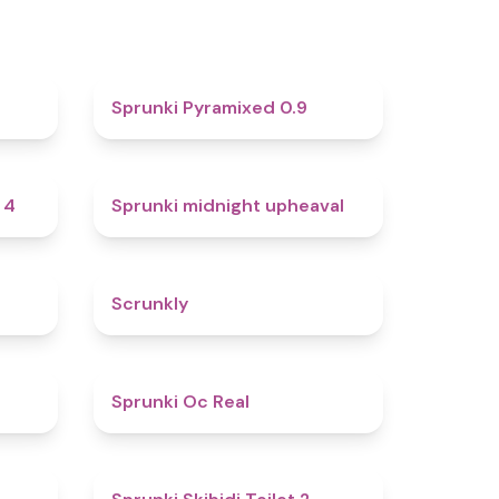
4.6
4.7
Sprunki Pyramixed 0.9
4.7
4.9
 4
Sprunki midnight upheaval
4.8
4.7
Scrunkly
4.4
4.5
Sprunki Oc Real
4.9
4.7