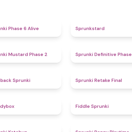
4.8
nki Phase 6 Alive
Sprunkstard
4.3
nki Mustard Phase 2
Sprunki Definitive Phase
4.4
kback Sprunki
Sprunki Retake Final
4.3
odybox
Fiddle Sprunki
4