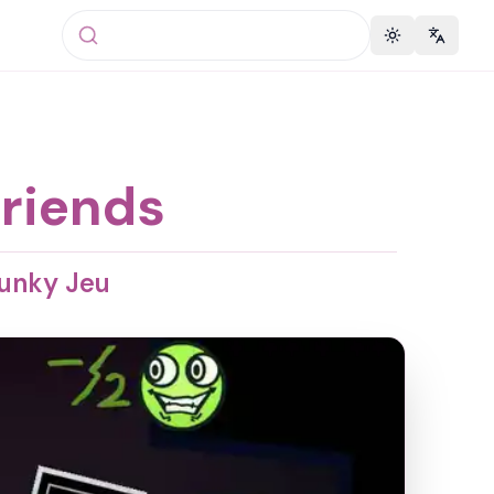
Toggle theme
Change 
Friends
punky Jeu