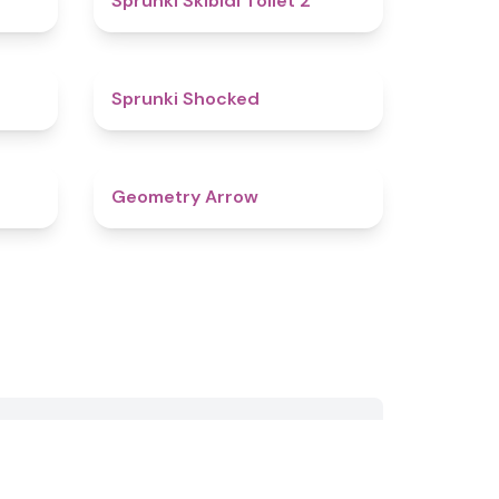
Sprunki Skibidi Toilet 2
5
4.5
Sprunki Shocked
4.5
4.3
Geometry Arrow