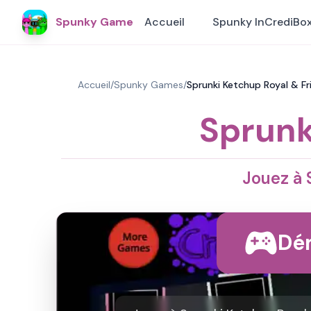
Spunky Game
Accueil
Spunky InCrediBo
Accueil
/
Spunky Games
/
Sprunki Ketchup Royal & Fr
Sprunk
Jouez à 
Dém