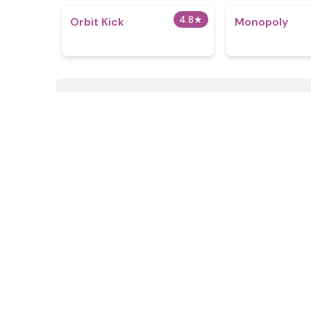
4.8
★
Orbit Kick
Monopoly