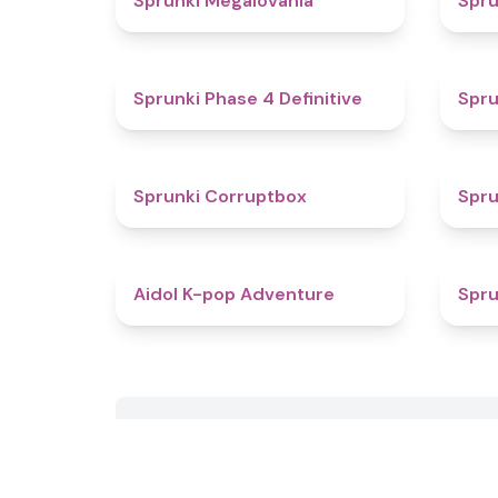
Sprunki Megalovania
Spru
4.6
Sprunki Phase 4 Definitive
Spru
4.6
Sprunki Corruptbox
Spru
4.7
Aidol K-pop Adventure
Spru