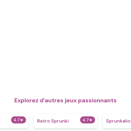
Explorez d'autres jeux passionnants
4.7
★
4.7
★
Retro Sprunki
Sprunkalic