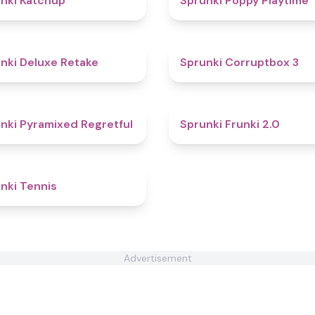
nki Katchup
Sprunki Poppy Playtime
4.1
nki Deluxe Retake
Sprunki Corruptbox 3
4.4
nki Pyramixed Regretful
Sprunki Frunki 2.0
4.7
nki Tennis
Advertisement