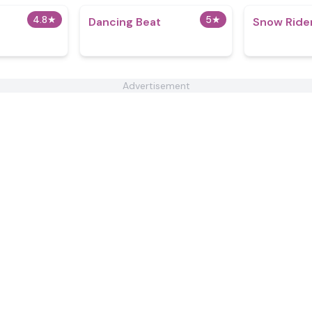
4.8
★
5
★
Dancing Beat
Snow Ride
Advertisement