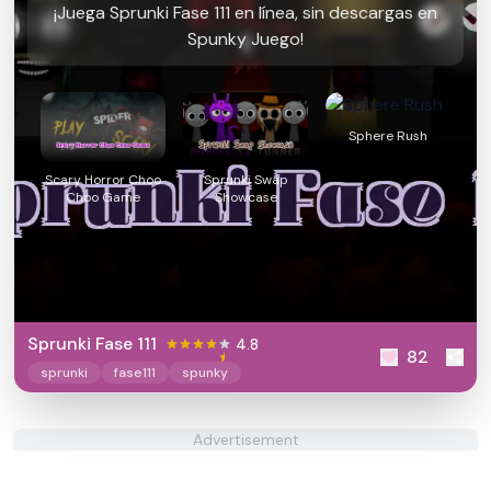
¡Juega Sprunki Fase 111 en línea, sin descargas en
Spunky Juego!
Sphere Rush
Scary Horror Choo
Sprunki Swap
Choo Game
Showcase
Sprunki Fase 111
4.8
82
sprunki
fase111
spunky
Advertisement