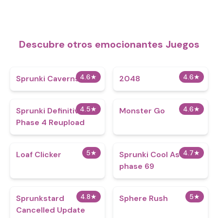
Descubre otros emocionantes Juegos
4.6
★
4.6
★
Sprunki Caverns
2048
4.5
★
4.6
★
Sprunki Definitive
Monster Go
Phase 4 Reupload
5
★
4.7
★
Loaf Clicker
Sprunki Cool As Ice
phase 69
4.8
★
5
★
Sprunkstard
Sphere Rush
Cancelled Update