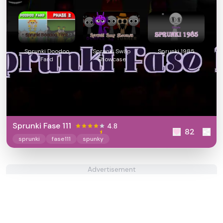
Sprunki Doodoo
Sprunki Swap
Sprunki 1985
Fard
Showcase
Sprunki Fase 111
4.8
82
sprunki
fase111
spunky
Advertisement