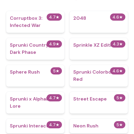
4.7
★
4.6
★
Corruptbox 3:
2048
Infected War
4.9
★
4.3
★
Sprunki CountryBox
Sprinkle XZ Edition
Dark Phase
5
★
4.6
★
Sphere Rush
Sprunki Colorbox
Red
4.7
★
5
★
Sprunki x Alphabet
Street Escape
Lore
4.7
★
5
★
Sprunki Interactive
Neon Rush