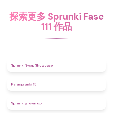
探索更多 Sprunki Fase
111 作品
4.6
Sprunki Swap Showcase
5
Parasprunki 15
4.4
Sprunki grown up