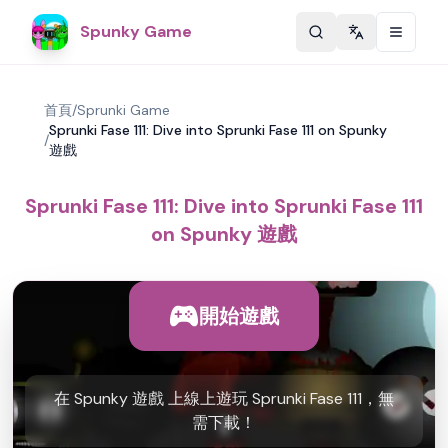
Spunky Game
Change langu
首頁
/
Sprunki Game
Sprunki Fase 111: Dive into Sprunki Fase 111 on Spunky
/
遊戲
Sprunki Fase 111: Dive into Sprunki Fase 111
on Spunky 遊戲
開始遊戲
在 Spunky 遊戲 上線上遊玩 Sprunki Fase 111，無
需下載！