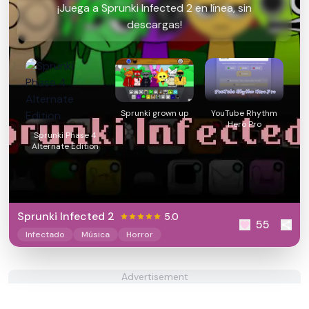
¡Juega a Sprunki Infected 2 en línea, sin
descargas!
Sprunki grown up
YouTube Rhythm
Hero Pro
Sprunki Phase 4
Alternate Edition
Sprunki Infected 2
5.0
55
Infectado
Música
Horror
Advertisement