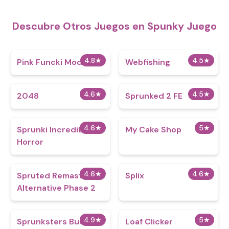
Descubre Otros Juegos en Spunky Juego
4.8
★
4.5
★
Pink Funcki Mod
Webfishing
4.6
★
4.5
★
2048
Sprunked 2 FE
4.6
★
5
★
Sprunki Incredibox
My Cake Shop
Horror
4.6
★
4.6
★
Spruted Remastered
Splix
Alternative Phase 2
4.9
★
5
★
Sprunksters But So
Loaf Clicker