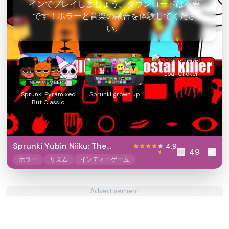
インでプレイしましょう。ダウンロードは不要
です！ホラーと音楽の融合を体験してくださ
い。
Loaf Clicker
Sprunki Pyramixed
Sprunki grown up
But Classic
Sprunki Yubin Niiku: The
4.9
49
Postal killer
ホラー
リズム
インディーゲーム
Advertisement