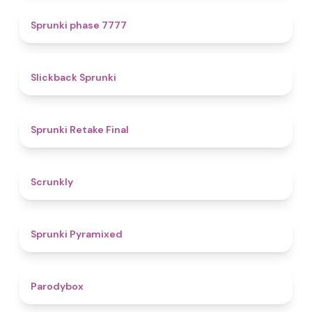
5
Sprunki phase 7777
4.4
Slickback Sprunki
4.8
Sprunki Retake Final
4.7
Scrunkly
4.3
Sprunki Pyramixed
4.3
Parodybox