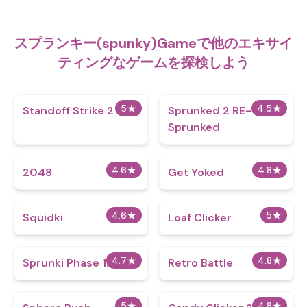
スプランキー(spunky)Gameで他のエキサイ
ティングなゲームを探検しよう
5
★
4.5
★
Standoff Strike 2
Sprunked 2 RE-
Sprunked
4.6
★
4.8
★
2048
Get Yoked
4.6
★
5
★
Squidki
Loaf Clicker
4.7
★
4.8
★
Sprunki Phase 1.5
Retro Battle
5
★
4.8
★