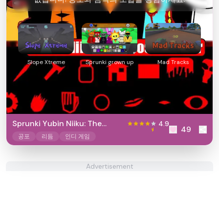
Slope Xtreme
Sprunki grown up
Mad Tracks
Sprunki Yubin Niiku: The
4.9
49
Postal killer
공포
리듬
인디 게임
Advertisement