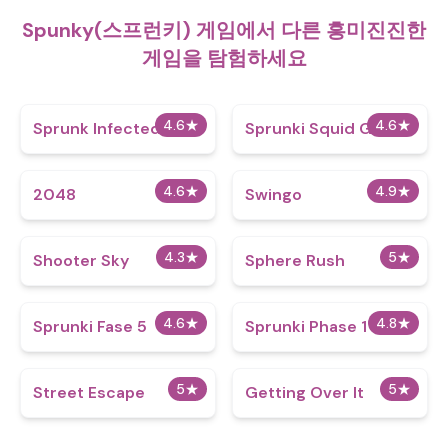
Spunky(스프런키) 게임에서 다른 흥미진진한
게임을 탐험하세요
4.6
★
4.6
★
Sprunk Infected 3
Sprunki Squid Game
4.6
★
4.9
★
2048
Swingo
4.3
★
5
★
Shooter Sky
Sphere Rush
4.6
★
4.8
★
Sprunki Fase 5
Sprunki Phase 1
5
★
5
★
Street Escape
Getting Over It