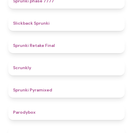
Sprunki phase 7777
4.4
Slickback Sprunki
4.8
Sprunki Retake Final
4.7
Scrunkly
4.3
Sprunki Pyramixed
4.3
Parodybox