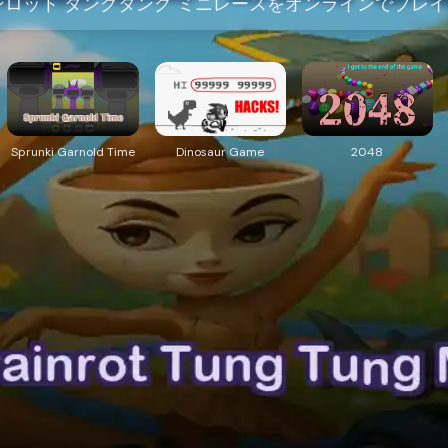
ロット タングタング ミニレースをオンラインでプレイ
Sprunki Garnold Time
Dinosaur Game
2048