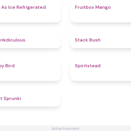
4.7
 As Ice Refrigerated
Fruitbox Mango
4.5
nkdiculous
Stack Rush
4.4
py Bird
Spiritstead
4.5
t Sprunki​
Advertisement