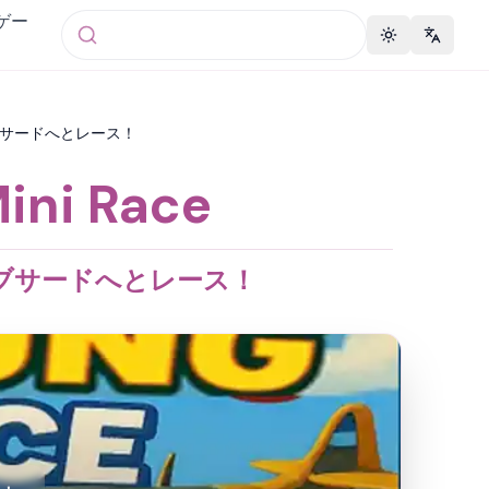
 ゲー
Toggle theme
Change 
スで、アブサードへとレース！
Mini Race
アブサードへとレース！