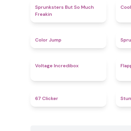
4.9
Sprunksters But So Much
Cool
Freakin
4.3
Color Jump
Spru
5
Voltage Incredibox
Flap
4.3
67 Clicker
Stun