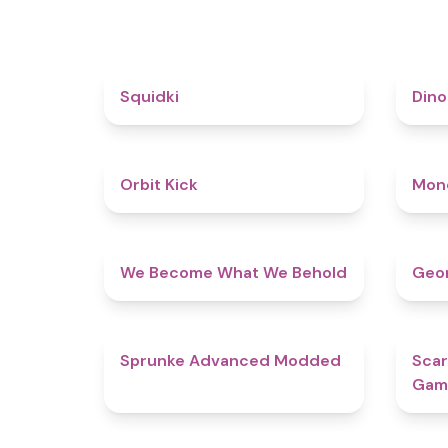
4.6
Squidki
Din
4.8
Orbit Kick
Mon
4.3
We Become What We Behold
Geom
4.5
Sprunke Advanced Modded
Scar
Gam