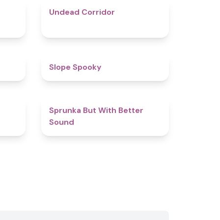
4.9
4.6
Undead Corridor
4.4
4.9
Slope Spooky
4.4
4.5
​Sprunka But With Better
Sound