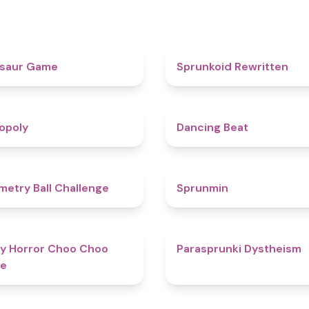
4.9
osaur Game
Sprunkoid Rewritten
4.8
opoly
Dancing Beat
4.3
etry Ball Challenge
Sprunmin
4.6
y Horror Choo Choo
Parasprunki Dystheism
e