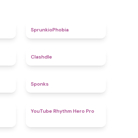
4.6
4.7
SprunkioPhobia
5
4.7
Clashdle
4.5
4.8
Sponks
4.6
4.7
YouTube Rhythm Hero Pro