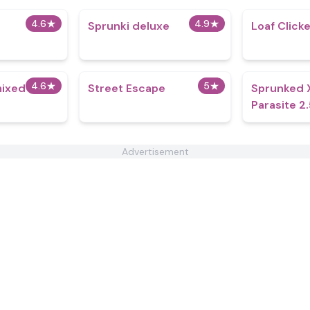
4.6
★
4.9
★
Sprunki deluxe
Loaf Click
4.6
★
5
★
mixed
Street Escape
Sprunked X
Parasite 2
Advertisement