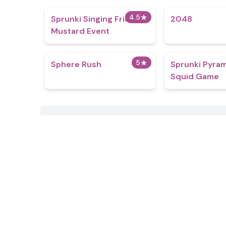
4.5
★
Sprunki Singing Friends
2048
Mustard Event
5
★
Sphere Rush
Sprunki Pyra
Squid Game