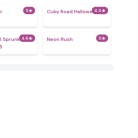
5
★
4.4
★
er
Cuby Road Halloween
4.6
★
5
★
 Sprunki but
Neon Rush
.5