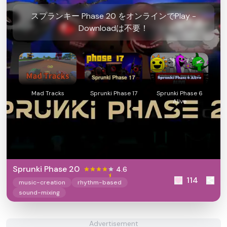
スプランキー Phase 20 をオンラインでPlay -
Downloadは不要！
Mad Tracks
Sprunki Phase 17
Sprunki Phase 6
Alive
Sprunki Phase 20
4.6
114
music-creation
rhythm-based
sound-mixing
Advertisement