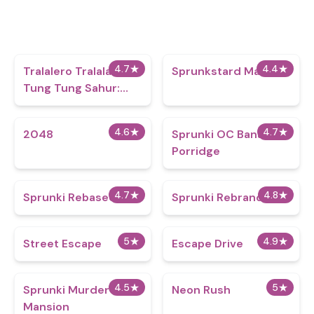
4.7
★
4.4
★
Tralalero Tralala And
Sprunkstard Mard
Tung Tung Sahur:
Hard Quiz
4.6
★
4.7
★
2048
Sprunki OC Banana
Porridge
4.7
★
4.8
★
Sprunki Rebased
Sprunki Rebranded
5
★
4.9
★
Street Escape
Escape Drive
4.5
★
5
★
Sprunki Murder
Neon Rush
Mansion