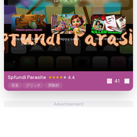
Pokemon Gamma
Happy Land
Married in Red
Emerald
Spfundi Parasite
4.4
41
音楽
グリッチ
実験的
Advertisement