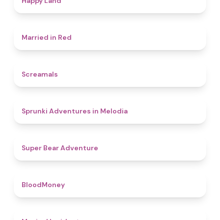
Happy Land
4.5
Married in Red
4.5
Screamals
4.3
Sprunki Adventures in Melodia
4.5
Super Bear Adventure
4.6
BloodMoney
4.6