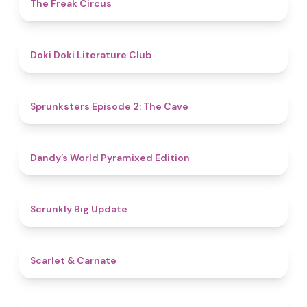
4.8
The Freak Circus
4.8
Doki Doki Literature Club
4.7
Sprunksters Episode 2: The Cave
4.3
Dandy’s World Pyramixed Edition
4.4
Scrunkly Big Update
5
Scarlet & Carnate