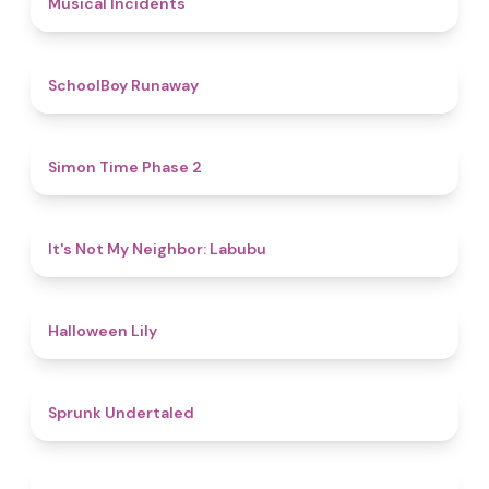
Musical Incidents
4.8
SchoolBoy Runaway
4.8
Simon Time Phase 2
4.7
It's Not My Neighbor: Labubu
5
Halloween Lily
4.4
Sprunk Undertaled