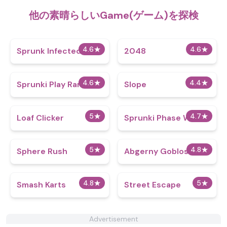
他の素晴らしいGame(ゲーム)を探検
4.6
★
4.6
★
Sprunk Infected 3
2048
4.6
★
4.4
★
Sprunki Play Random
Slope
5
★
4.7
★
Loaf Clicker
Sprunki Phase Winter
5
★
4.8
★
Sphere Rush
Abgerny Goblos
4.8
★
5
★
Smash Karts
Street Escape
Advertisement