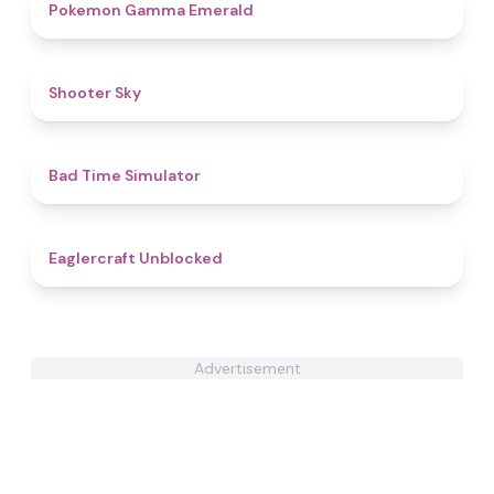
4.3
Pokemon Gamma Emerald
4.3
Shooter Sky
4.3
Bad Time Simulator
4.3
Eaglercraft Unblocked
Advertisement