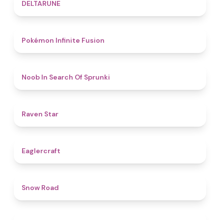
4.8
DELTARUNE
4.9
Pokémon Infinite Fusion
4.8
Noob In Search Of Sprunki
4.8
Raven Star
4.9
Eaglercraft
4.5
Snow Road