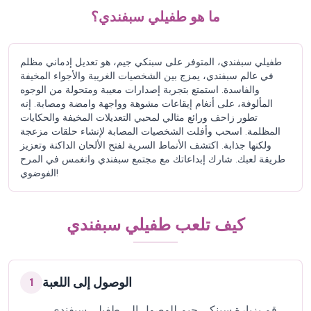
ما هو طفيلي سبفندي؟
طفيلي سبفندي، المتوفر على سبنكي جيم، هو تعديل إدماني مظلم
في عالم سبفندي، يمزج بين الشخصيات الغريبة والأجواء المخيفة
والفاسدة. استمتع بتجربة إصدارات معيبة ومتحولة من الوجوه
المألوفة، على أنغام إيقاعات مشوهة وواجهة وامضة ومصابة. إنه
تطور زاحف ورائع مثالي لمحبي التعديلات المخيفة والحكايات
المظلمة. اسحب وأفلت الشخصيات المصابة لإنشاء حلقات مزعجة
ولكنها جذابة. اكتشف الأنماط السرية لفتح الألحان الداكنة وتعزيز
طريقة لعبك. شارك إبداعاتك مع مجتمع سبفندي وانغمس في المرح
الفوضوي!
كيف تلعب طفيلي سبفندي
الوصول إلى اللعبة
1
قم بزيارة سبنكي جيم للوصول إلى طفيلي سبفندي