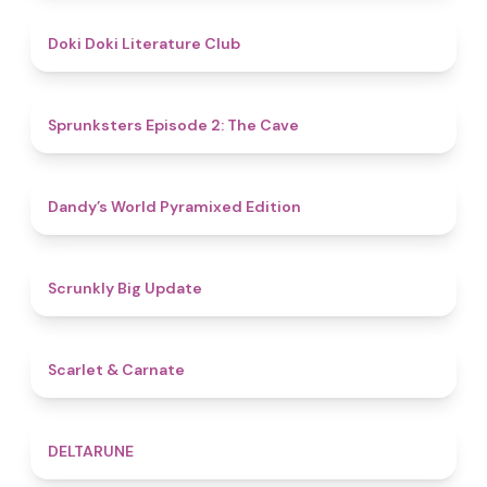
4.8
Doki Doki Literature Club
4.7
Sprunksters Episode 2: The Cave
4.3
Dandy’s World Pyramixed Edition
4.4
Scrunkly Big Update
5
Scarlet & Carnate
4.8
DELTARUNE