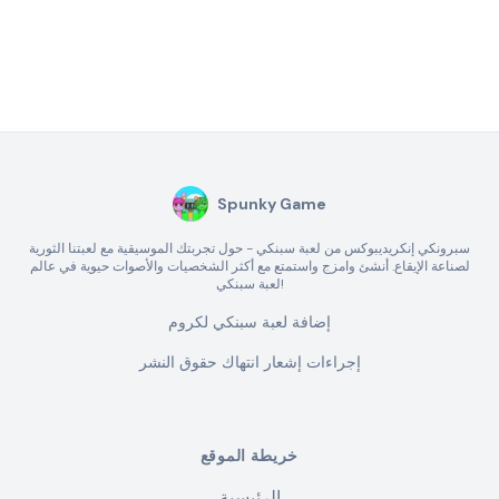
Spunky Game
سبرونكي إنكريديبوكس من لعبة سبنكي - حول تجربتك الموسيقية مع لعبتنا الثورية
لصناعة الإيقاع. أنشئ وامزج واستمتع مع أكثر الشخصيات والأصوات حيوية في عالم
لعبة سبنكي!
إضافة لعبة سبنكي لكروم
إجراءات إشعار انتهاك حقوق النشر
خريطة الموقع
الرئيسية