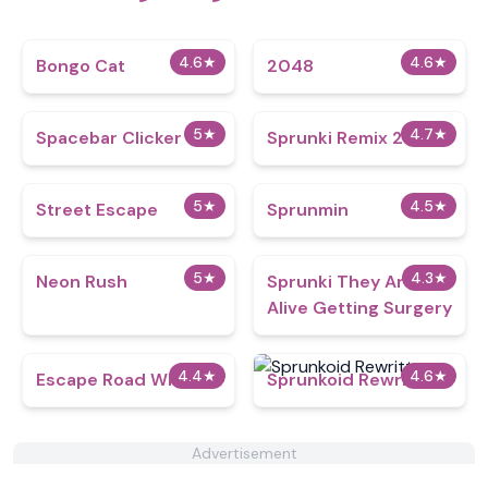
4.6
★
4.6
★
Bongo Cat
2048
5
★
4.7
★
Spacebar Clicker
Sprunki Remix 2
5
★
4.5
★
Street Escape
Sprunmin
5
★
4.3
★
Neon Rush
Sprunki They Are
Alive Getting Surgery
4.4
★
4.6
★
Escape Road Winter
Sprunkoid Rewritten
Advertisement