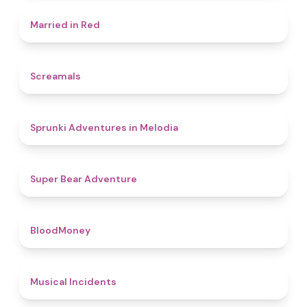
4.5
Married in Red
4.5
Screamals
4.3
Sprunki Adventures in Melodia
4.5
Super Bear Adventure
4.6
BloodMoney
4.6
Musical Incidents