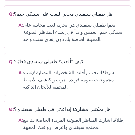
هل طفيلي سبفندي مجاني للعب على سبنكي جيم؟
Q:
نعم! طفيلي سبفندي هي تجربة لعب مجانية على
A:
سبنكي جيم. انغمس وابدأ في إنشاء المناظر الصوتية
المعيبة الخاصة بك دون إنفاق سنت واحد.
كيف *ألعب* طفيلي سبفندي فعليًا؟
Q:
بسيط! اسحب وأفلت الشخصيات المصابة لإنشاء
A:
مجموعات صوتية فريدة. جرب واكتشف الأنماط
المخفية للألحان الداكنة.
هل يمكنني مشاركة إبداعاتي في طفيلي سبفندي؟
Q:
إطلاقا! شارك المناظر الصوتية الفريدة الخاصة بك مع
A:
مجتمع سبفندي واعرض روائعك المعيبة.