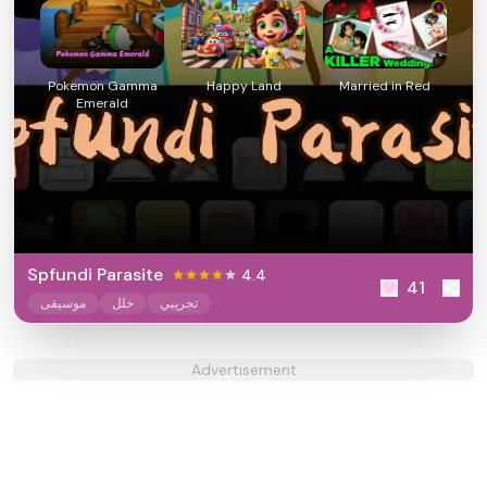
Pokemon Gamma
Happy Land
Married in Red
Emerald
Spfundi Parasite
4.4
41
تجريبي
خلل
موسيقى
Advertisement