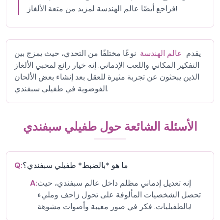
فراجع أيضًا عالم الهندسة لمزيد من متعة الألغاز!
يقدم
عالم الهندسة
نوعًا مختلفًا من التحدي، حيث يمزج بين
التفكير المكاني واللعب الإدماني. إنه خيار رائع لمحبي الألغاز
الذين يبحثون عن تجربة مثيرة للعقل بعد إنشاء بعض الألحان
الفوضوية في طفيلي سبفندي.
الأسئلة الشائعة حول طفيلي سبفندي
ما هو *بالضبط* طفيلي سبفندي؟
Q:
إنه تعديل إدماني مظلم داخل عالم سبفندي، حيث
A:
تحصل الشخصيات المألوفة على تحول زاحف ومليء
بالطفيليات. فكر في صور معيبة وأصوات مشوهة!