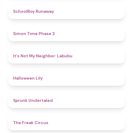
4.8
SchoolBoy Runaway
4.8
Simon Time Phase 2
4.7
It's Not My Neighbor: Labubu
5
Halloween Lily
4.4
Sprunk Undertaled
4.8
The Freak Circus