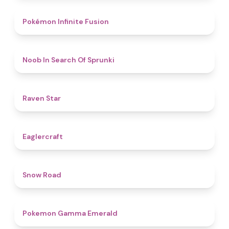
4.9
Pokémon Infinite Fusion
4.8
Noob In Search Of Sprunki
4.8
Raven Star
4.9
Eaglercraft
4.5
Snow Road
4.3
Pokemon Gamma Emerald