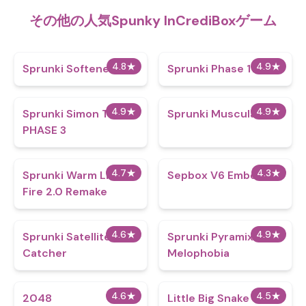
その他の人気Spunky InCrediBoxゲーム
4.8
★
4.9
★
Sprunki Softened
Sprunki Phase 11
4.9
★
4.9
★
Sprunki Simon Time
Sprunki Muscular
PHASE 3
4.7
★
4.3
★
Sprunki Warm Like
Sepbox V6 Embers
Fire 2.0 Remake
4.6
★
4.9
★
Sprunki Satellite
Sprunki Pyramix
Catcher
Melophobia
4.6
★
4.5
★
2048
Little Big Snake