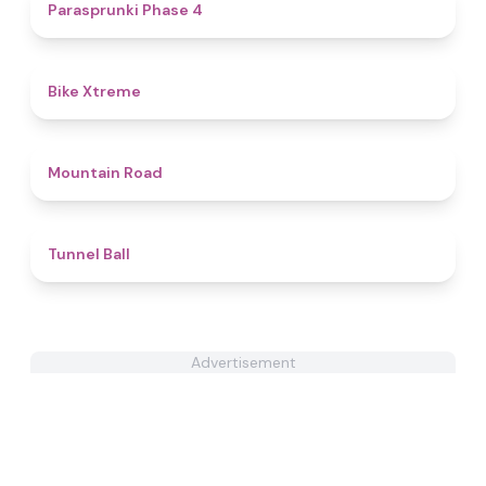
4.7
​Parasprunki Phase 4
5
Bike Xtreme
4.4
Mountain Road
4.8
Tunnel Ball
Advertisement