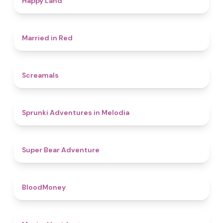
Happy Land
4.5
Married in Red
4.5
Screamals
4.3
Sprunki Adventures in Melodia
4.5
Super Bear Adventure
4.6
BloodMoney
4.6