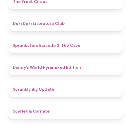
4.8
The Freak Circus
4.8
Doki Doki Literature Club
4.7
Sprunksters Episode 2: The Cave
4.3
Dandy’s World Pyramixed Edition
4.4
Scrunkly Big Update
5
Scarlet & Carnate