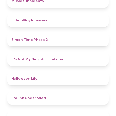
Musical Incidents
4.8
SchoolBoy Runaway
4.8
Simon Time Phase 2
4.7
It's Not My Neighbor: Labubu
5
Halloween Lily
4.4
Sprunk Undertaled