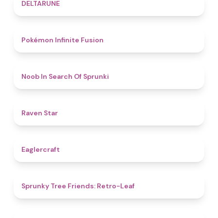
4.8
DELTARUNE
4.9
Pokémon Infinite Fusion
4.8
Noob In Search Of Sprunki
4.8
Raven Star
4.9
Eaglercraft
4.5
Sprunky Tree Friends: Retro-Leaf