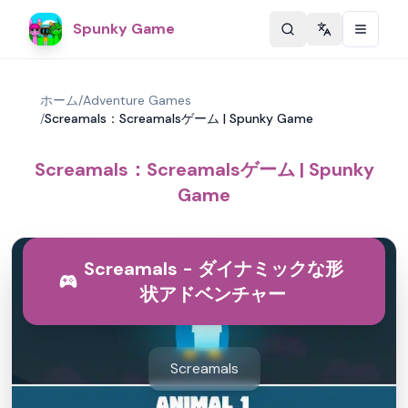
Spunky Game
Change langu
ホーム
/
Adventure Games
/
Screamals：Screamalsゲーム | Spunky Game
Screamals：Screamalsゲーム | Spunky
Game
Screamals - ダイナミックな形
状アドベンチャー
Screamals