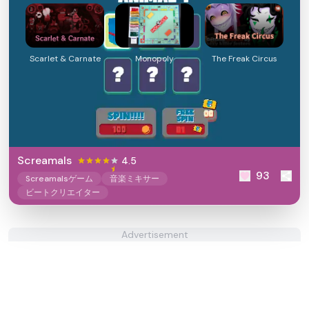
Scarlet & Carnate
Monopoly
The Freak Circus
Screamals
4.5
93
Screamalsゲーム
音楽ミキサー
ビートクリエイター
Advertisement