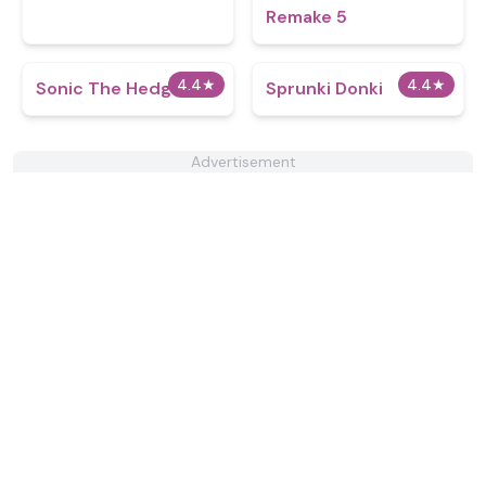
Remake 5
4.4
★
4.4
★
Sonic The Hedgehog
Sprunki Donki
Advertisement