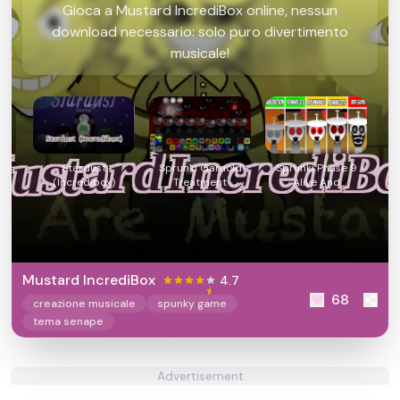
Gioca a Mustard IncrediBox online, nessun
download necessario: solo puro divertimento
musicale!
Stardust
Sprunki Garnold
Sprunki Phase 9
(Incredibox)
Treatment
Alive And
Malediction
Mustard IncrediBox
4.7
68
creazione musicale
spunky game
tema senape
Advertisement