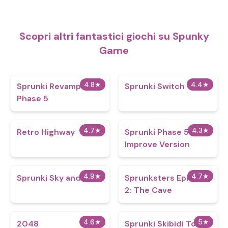
Scopri altri fantastici giochi su Spunky
Game
4.8
★
4.4
★
Sprunki Revamped 3:
Sprunki Switch
Phase 5
4.7
★
4.3
★
Retro Highway
Sprunki Phase 5
Improve Version
4.9
★
4.7
★
Sprunki Sky and You
Sprunksters Episode
2: The Cave
4.6
★
5
★
2048
Sprunki Skibidi Toilet