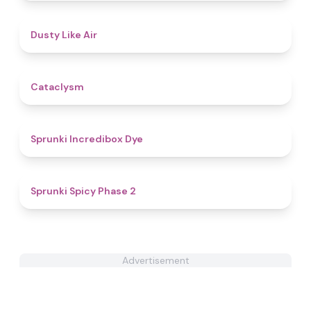
4.9
Dusty Like Air
5
Cataclysm
4.9
Sprunki Incredibox Dye
4.5
Sprunki Spicy Phase 2
Advertisement