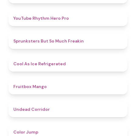
4.7
YouTube Rhythm Hero Pro
4.9
Sprunksters But So Much Freakin
4.7
Cool As Ice Refrigerated
4.9
Fruitbox Mango
4.6
Undead Corridor
4.3
Color Jump