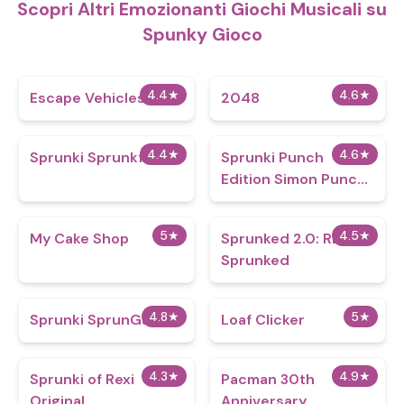
Scopri Altri Emozionanti Giochi Musicali su
Spunky Gioco
4.4
★
4.6
★
Escape Vehicles
2048
4.4
★
4.6
★
Sprunki Sprunkfell
Sprunki Punch
Edition Simon Punch
Tunner
5
★
4.5
★
My Cake Shop
Sprunked 2.0: RE-
Sprunked
4.8
★
5
★
Sprunki SprunGame
Loaf Clicker
4.3
★
4.9
★
Sprunki of Rexi
Pacman 30th
Original
Anniversary