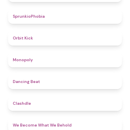
4.7
SprunkioPhobia
4.8
Orbit Kick
4.8
Monopoly
5
Dancing Beat
4.7
Clashdle
4.3
We Become What We Behold