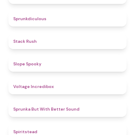
4.5
Sprunkdiculous
4.4
Stack Rush
4.9
Slope Spooky
5
Voltage Incredibox
4.5
​Sprunka But With Better Sound
4.4
Spiritstead