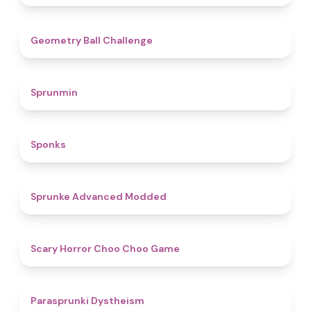
4.3
Geometry Ball Challenge
4.5
Sprunmin
4.8
Sponks
4.5
Sprunke Advanced Modded
4.6
Scary Horror Choo Choo Game
4.6
Parasprunki Dystheism