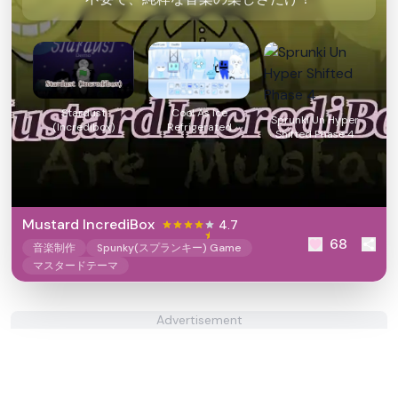
Stardust
Cool As Ice
Sprunki Un Hyper
(Incredibox)
Refrigerated
Shifted Phase 4
Mustard IncrediBox
4.7
68
音楽制作
Spunky(スプランキー) Game
マスタードテーマ
Advertisement