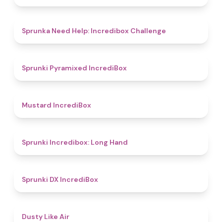
4.4
Sprunka Need Help: Incredibox Challenge
4.7
Sprunki Pyramixed IncrediBox
4.7
Mustard IncrediBox
4.7
Sprunki Incredibox: Long Hand
4.7
Sprunki DX IncrediBox
4.9
Dusty Like Air