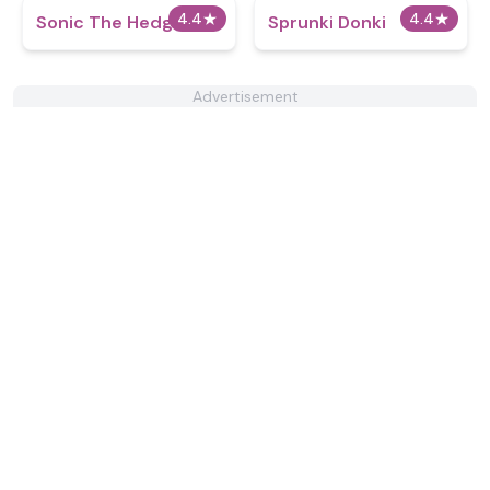
4.4
★
4.4
★
Sonic The Hedgehog
Sprunki Donki
Advertisement