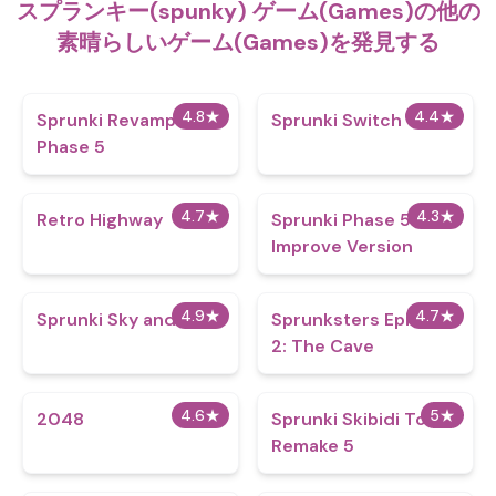
スプランキー(spunky) ゲーム(Games)の他の
素晴らしいゲーム(Games)を発見する
4.8
★
4.4
★
Sprunki Revamped 3:
Sprunki Switch
Phase 5
4.7
★
4.3
★
Retro Highway
Sprunki Phase 5
Improve Version
4.9
★
4.7
★
Sprunki Sky and You
Sprunksters Episode
2: The Cave
4.6
★
5
★
2048
Sprunki Skibidi Toilet
Remake 5