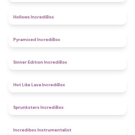
4.8
Hollows IncrediBox
4.8
Pyramixed IncrediBox
4.8
Sinner Edition IncrediBox
4.7
Hot Like Lava IncrediBox
5
Sprunksters IncrediBox
4.4
Incredibox Instrumentalist