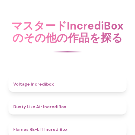
マスタードIncrediBox
のその他の作品を探る
5
Voltage Incredibox
5
Dusty Like Air IncrediBox
4.5
Flames RE-LIT IncrediBox