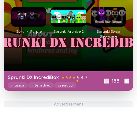
Sprunki Purple
Sprunki Archive 2
Sprunki Swap
Showcase
Sprunki DX IncrediBox
4.7
155
musica
interattivo
creativo
Advertisement