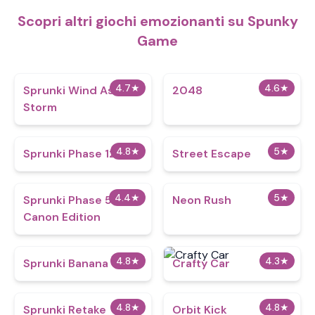
Scopri altri giochi emozionanti su Spunky
Game
4.7
★
4.6
★
Sprunki Wind As
2048
Storm
4.8
★
5
★
Sprunki Phase 12
Street Escape
4.4
★
5
★
Sprunki Phase 5
Neon Rush
Canon Edition
4.8
★
4.3
★
Sprunki Banana
Crafty Car
4.8
★
4.8
★
Sprunki Retake
Orbit Kick