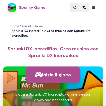
Spunky Game
Change langu
Home
/
Sprunki Game
Sprunki DX IncrediBox: Crea musica con Sprunki DX
/
IncrediBox
Sprunki DX IncrediBox: Crea musica con
Sprunki DX IncrediBox
Inizia il gioco
Gioca a Sprunki DX IncrediBox online: nessun
download necessario!