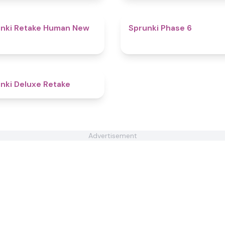
4.3
nki Retake Human New
Sprunki Phase 6
4.1
nki Deluxe Retake
Advertisement