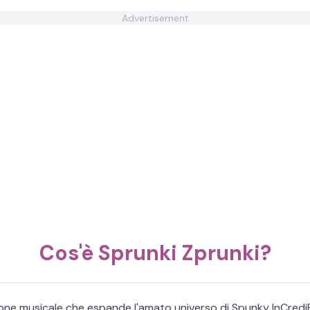
Advertisement
Cos'è Sprunki Zprunki?
zione musicale che espande l'amato universo di Spunky InCred