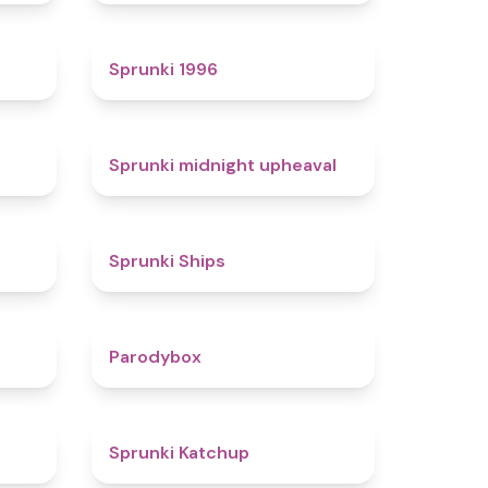
4.7
5
Sprunki 1996
4.3
4.9
Sprunki midnight upheaval
4.4
4.3
Sprunki Ships
4.3
4.3
Parodybox
4.5
4
Sprunki Katchup