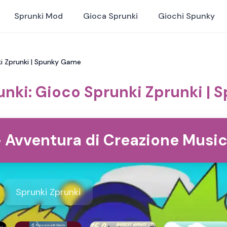
Sprunki Mod
Gioca Sprunki
Giochi Spunky
ki Zprunki | Spunky Game
unki: Gioco Sprunki Zprunki |
- Avventura di Creazione Music
Sprunki Zprunki