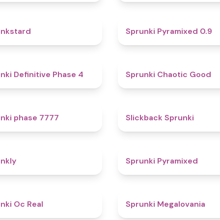
4.6
nkstard
Sprunki Pyramixed 0.9
4.7
nki Definitive Phase 4
Sprunki Chaotic Good
5
nki phase 7777
Slickback Sprunki
4.7
nkly
Sprunki Pyramixed
4.5
nki Oc Real
Sprunki Megalovania