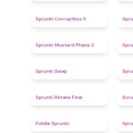
4.9
Sprunki Corruptbox 5
Spru
4.3
Sprunki Mustard Phase 2
Spru
4.6
Sprunki Swap
Spru
4.8
Sprunki Retake Final
Scru
4.4
Fiddle Sprunki
Spru