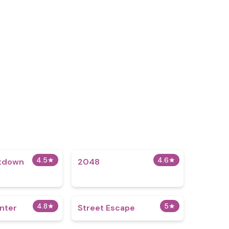
4.5
★
4.6
★
tdown
2048
4.8
★
5
★
nter
Street Escape