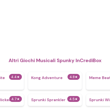
Altri Giochi Musicali Spunky InCrediBox
4.4
★
4.8
★
ite
Kong Adventure
Meme Bea
4.7
★
4.5
★
licker
Sprunki Sprankler
Sprunki Wi