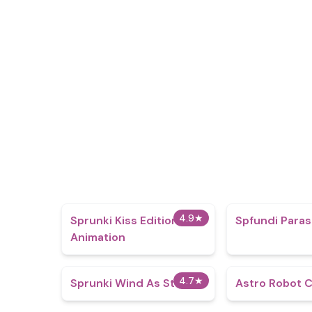
4.9
★
Sprunki Kiss Edition New
Spfundi Paras
Animation
4.7
★
Sprunki Wind As Storm
Astro Robot C