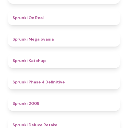
4.5
Sprunki Oc Real
4.5
Sprunki Megalovania
4
Sprunki Katchup
4.6
Sprunki Phase 4 Definitive
4.9
Sprunki 2009
4.1
Sprunki Deluxe Retake