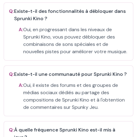
Q:
Existe-t-il des fonctionnalités à débloquer dans
Sprunki Kino ?
A:
Oui, en progressant dans les niveaux de
Sprunki Kino, vous pouvez débloquer des
combinaisons de sons spéciales et de
nouvelles pistes pour améliorer votre musique.
Q:
Existe-t-il une communauté pour Sprunki Kino ?
A:
Oui, il existe des forums et des groupes de
médias sociaux dédiés au partage des
compositions de Sprunki Kino et à l'obtention
de commentaires sur Spunky Jeu.
Q:
À quelle fréquence Sprunki Kino est-il mis à