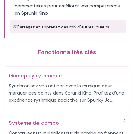
commentaires pour améliorer vos compétences
en Sprunki Kino.
💡
Partagez et apprenez des mix d'autres joueurs.
Fonctionnalités clés
1
Gameplay rythmique
Synchronisez vos actions avec la musique pour
marquer des points dans Sprunki Kino. Profitez d'une
expérience rythmique addictive sur Spunky Jeu.
2
Système de combo
Construisez un multiplicateur de combo en frappant