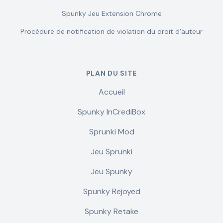
Spunky Jeu Extension Chrome
Procédure de notification de violation du droit d'auteur
PLAN DU SITE
Accueil
Spunky InCrediBox
Sprunki Mod
Jeu Sprunki
Jeu Spunky
Spunky Rejoyed
Spunky Retake