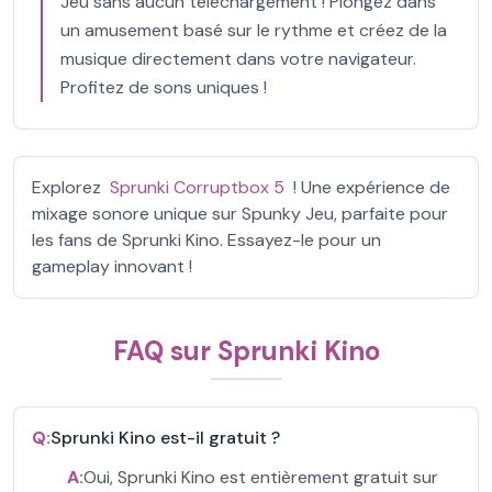
Jeu sans aucun téléchargement ! Plongez dans
un amusement basé sur le rythme et créez de la
musique directement dans votre navigateur.
Profitez de sons uniques !
Explorez
Sprunki Corruptbox 5
! Une expérience de
mixage sonore unique sur Spunky Jeu, parfaite pour
les fans de Sprunki Kino. Essayez-le pour un
gameplay innovant !
FAQ sur Sprunki Kino
Q:
Sprunki Kino est-il gratuit ?
A:
Oui, Sprunki Kino est entièrement gratuit sur