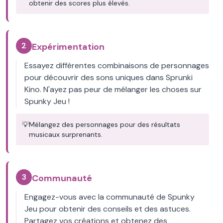
obtenir des scores plus élevés.
2
Expérimentation
Essayez différentes combinaisons de personnages
pour découvrir des sons uniques dans Sprunki
Kino. N'ayez pas peur de mélanger les choses sur
Spunky Jeu !
💡
Mélangez des personnages pour des résultats
musicaux surprenants.
3
Communauté
Engagez-vous avec la communauté de Spunky
Jeu pour obtenir des conseils et des astuces.
Partagez vos créations et obtenez des