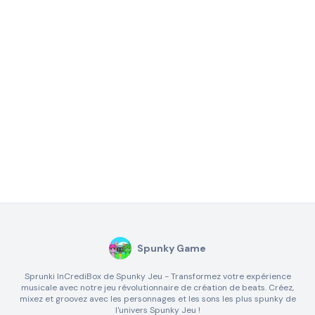
Spunky Game
Sprunki InCrediBox de Spunky Jeu - Transformez votre expérience
musicale avec notre jeu révolutionnaire de création de beats. Créez,
mixez et groovez avec les personnages et les sons les plus spunky de
l'univers Spunky Jeu !