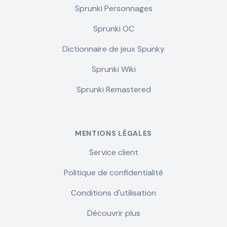
Sprunki Personnages
Sprunki OC
Dictionnaire de jeux Spunky
Sprunki Wiki
Sprunki Remastered
MENTIONS LÉGALES
Service client
Politique de confidentialité
Conditions d'utilisation
Découvrir plus