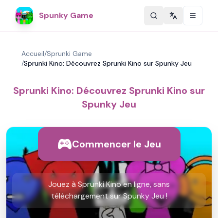
Spunky Game
Change langu
Accueil
/
Sprunki Game
/
Sprunki Kino: Découvrez Sprunki Kino sur Spunky Jeu
Sprunki Kino: Découvrez Sprunki Kino sur
Spunky Jeu
Commencer le Jeu
Jouez à Sprunki Kino en ligne, sans
téléchargement sur Spunky Jeu !