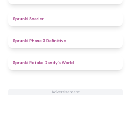
4.9
Sprunki Scarier
4.8
Sprunki Phase 3 Definitive
4.3
Sprunki Retake Dandy's World
Advertisement