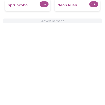
5
★
5
★
Sprunkohol
Neon Rush
Advertisement