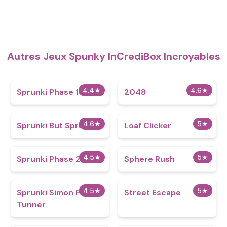
Autres Jeux Spunky InCrediBox Incroyables
4.4
★
4.6
★
Sprunki Phase 19
2048
4.6
★
5
★
Sprunki But Spruced
Loaf Clicker
4.5
★
5
★
Sprunki Phase 21
Sphere Rush
4.5
★
5
★
Sprunki Simon Punch
Street Escape
Tunner