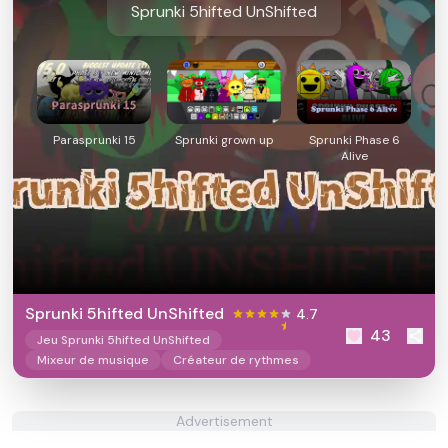
Sprunki 5hifted UnShifted
Parasprunki 15
Sprunki grown up
Sprunki Phase 6
Alive
Sprunki 5hifted UnShifted
4.7
43
Jeu Sprunki 5hifted UnShifted
Mixeur de musique
Créateur de rythmes
Advertisement