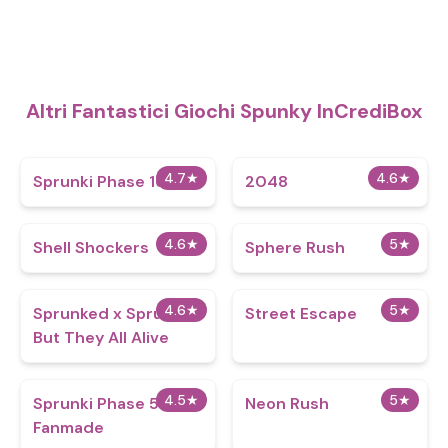
Altri Fantastici Giochi Spunky InCrediBox
4.7
★
4.6
★
Sprunki Phase 16
2048
4.6
★
5
★
Shell Shockers
Sphere Rush
4.6
★
5
★
Sprunked x Sprunki
Street Escape
But They All Alive
4.5
★
5
★
Sprunki Phase 5
Neon Rush
Fanmade