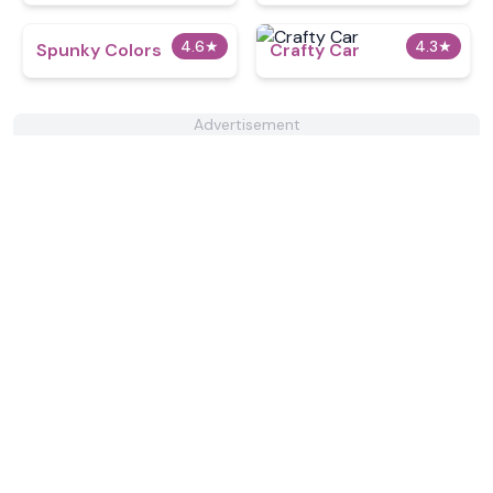
4.6
★
4.3
★
Spunky Colors
Crafty Car
Advertisement