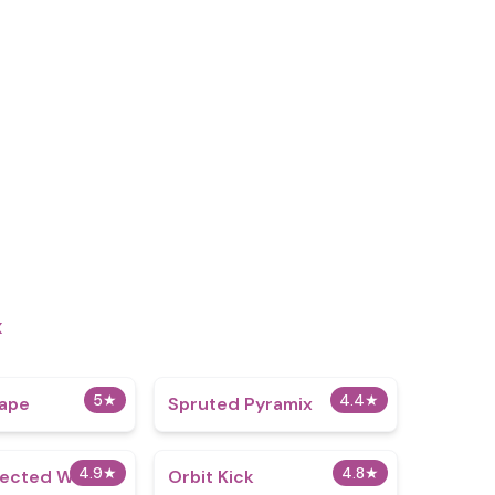
x
5
★
4.4
★
cape
Spruted Pyramix
4.9
★
4.8
★
fected War
Orbit Kick