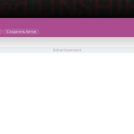
Создатель битов
Advertisement