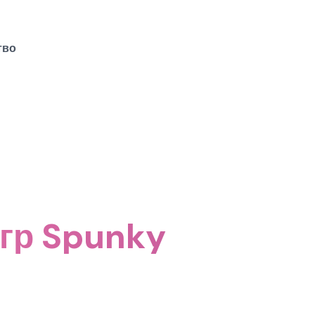
тво
гр Spunky