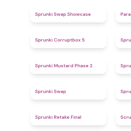
4.6
Sprunki Swap Showcase
Para
4.9
Sprunki Corruptbox 5
Spru
4.3
Sprunki Mustard Phase 2
Spru
4.6
Sprunki Swap
Spru
4.8
Sprunki Retake Final
Scru