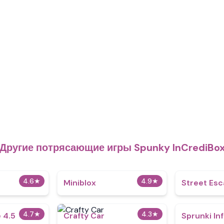
Другие потрясающие игры Spunky InCrediBo
4.6
★
4.9
★
Miniblox
Street Es
4.7
★
4.3
★
 4.5
Crafty Car
Sprunki In