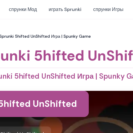
спрунки Мод
играть Sprunki
спрунки Игры
 Sprunki 5hifted UnShifted Игра | Spunky Game
unki 5hifted UnShi
unki 5hifted UnShifted Игра | Spunky 
5hifted UnShifted