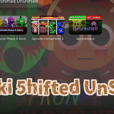
 5hifted UnShifted
unki Phase 6 Alive
Sprunki Corruptbox 5
Sprunkstard