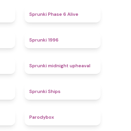
4.4
4.8
Sprunki Phase 6 Alive
4.7
5
Sprunki 1996
4.3
4.9
Sprunki midnight upheaval
4.4
4.3
Sprunki Ships
4.3
4.3
Parodybox