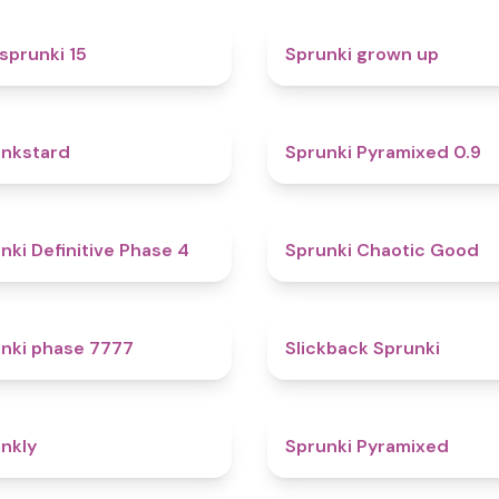
5
sprunki 15
Sprunki grown up
4.6
nkstard
Sprunki Pyramixed 0.9
4.7
nki Definitive Phase 4
Sprunki Chaotic Good
5
nki phase 7777
Slickback Sprunki
4.7
nkly
Sprunki Pyramixed