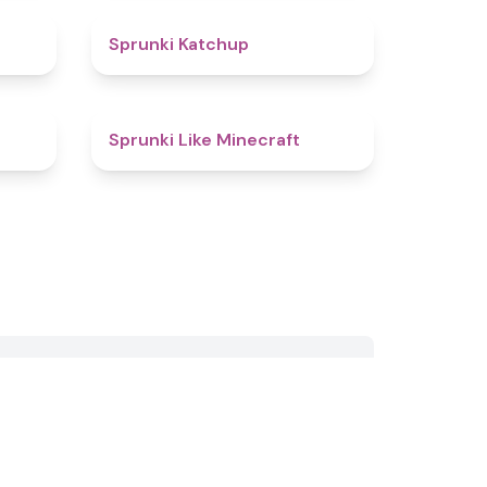
4.5
4
Sprunki Katchup
4.1
4.4
Sprunki Like Minecraft