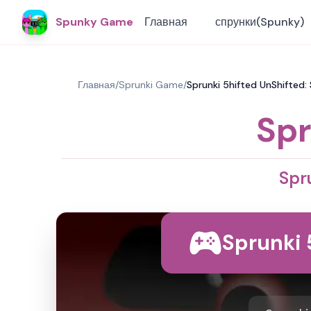
Spunky Game
Главная
спрунки(Spunky)
Главная
/
Sprunki Game
/
Sprunki 5hifted UnShifted:
Spr
Spr
Sprunki 