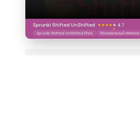
Sprunki 5hifted UnShifted
4.7
Sprunki 5hifted UnShifted Игра
Музыкальный микшер