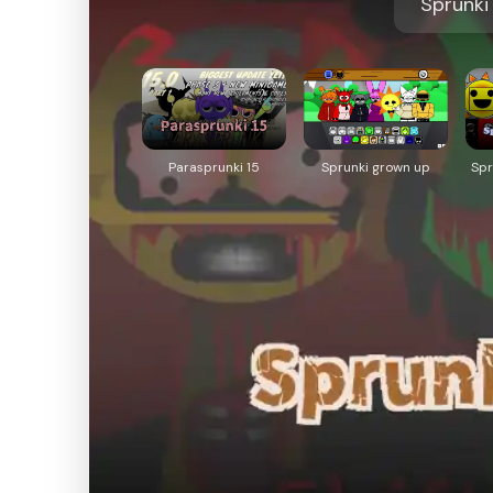
Sprunki
Parasprunki 15
Sprunki grown up
Spr