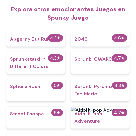
Explora otros emocionantes Juegos en
Spunky Juego
4.3
★
4.6
★
Abgerny But Ruined
2048
4.3
★
4.7
★
Sprunkstard in
Sprunki OWAKCX
Different Colors
5
★
4.3
★
Sphere Rush
Sprunki Pyramixed
Fan Made
5
★
4.7
★
Street Escape
Aidol K-pop
Adventure