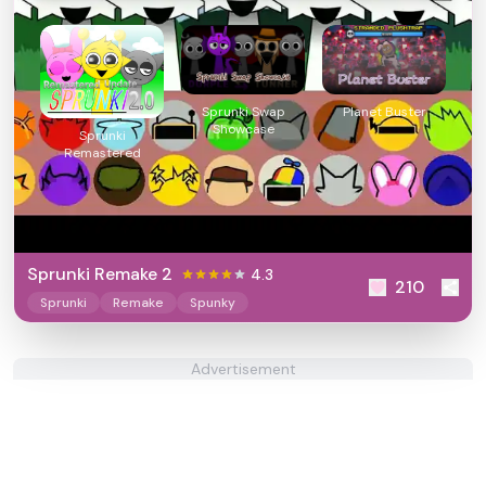
Sprunki Swap
Planet Buster
Showcase
Sprunki
Remastered
Sprunki Remake 2
4.3
210
Sprunki
Remake
Spunky
Advertisement