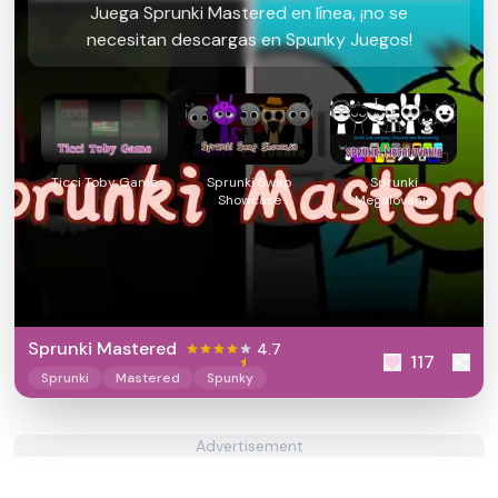
Juega Sprunki Mastered en línea, ¡no se
necesitan descargas en Spunky Juegos!
Ticci Toby Game
Sprunki Swap
Sprunki
Showcase
Megalovania
Sprunki Mastered
4.7
117
Sprunki
Mastered
Spunky
Advertisement