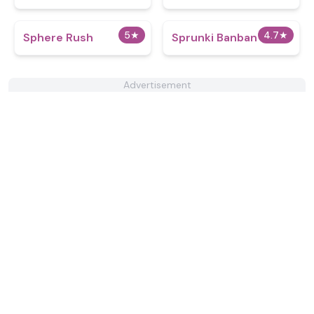
5
★
4.7
★
Sphere Rush
Sprunki Banban
Advertisement