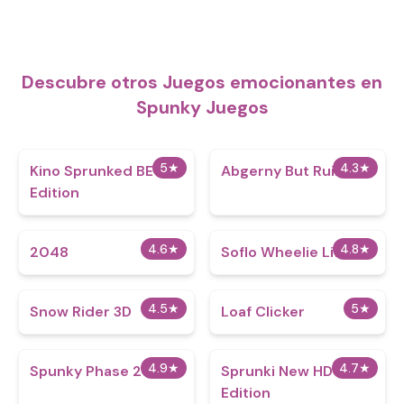
Descubre otros Juegos emocionantes en
Spunky Juegos
5
★
4.3
★
Kino Sprunked BE
Abgerny But Ruined
Edition
4.6
★
4.8
★
2048
Soflo Wheelie Life
4.5
★
5
★
Snow Rider 3D
Loaf Clicker
4.9
★
4.7
★
Spunky Phase 2
Sprunki New HD
Edition