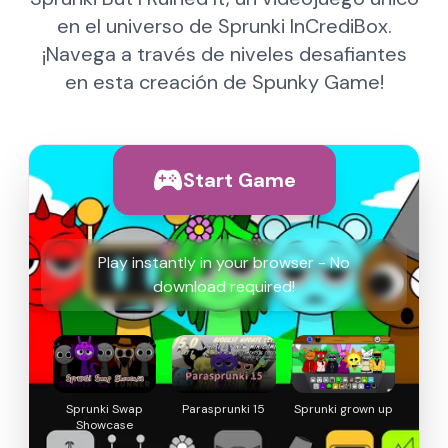
en el universo de Sprunki InCrediBox.
¡Navega a través de niveles desafiantes
en esta creación de Spunky Game!
Start Game
Play instantly in your browser - No
download required!
Sprunki Swap
Parasprunki 15
Sprunki grown up
Showcase