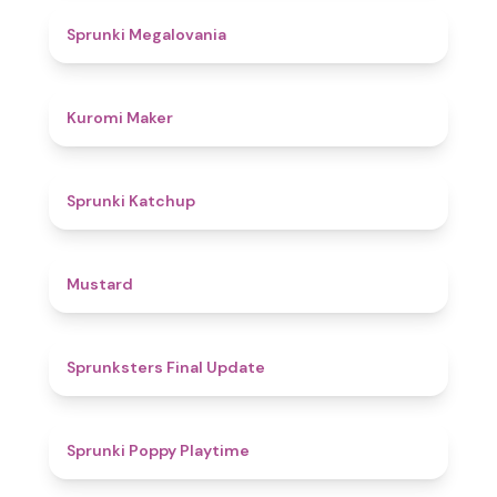
4.5
Sprunki Megalovania
4.9
Kuromi Maker
4
Sprunki Katchup
4.8
Mustard
4.7
Sprunksters Final Update​
4.9
Sprunki Poppy Playtime