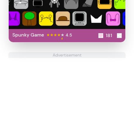
Spunky Game
4.5
181
Advertisement