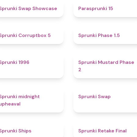
4.6
5
Sprunki Swap Showcase
Parasprunki 15
4.9
4.7
Sprunki Corruptbox 5
Sprunki Phase 1.5
5
4.3
Sprunki 1996
Sprunki Mustard Phase
2
4.9
4.6
Sprunki midnight
Sprunki Swap
upheaval
4.3
4.8
Sprunki Ships
Sprunki Retake Final