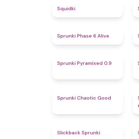
4.6
Squidki
4.8
Sprunki Phase 6 Alive
4.7
Sprunki Pyramixed 0.9
4.3
Sprunki Chaotic Good
4.4
Slickback Sprunki