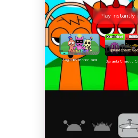
Play instantly
Abgerny Incredibox
Sprunki Chaotic 