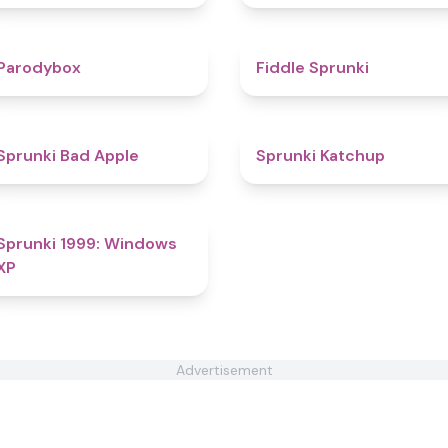
4.3
4.4
Parodybox
Fiddle Sprunki
4.9
4
Sprunki Bad Apple
Sprunki Katchup
4.5
Sprunki 1999: Windows
XP
Advertisement