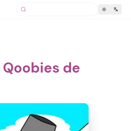
Toggle theme
Change 
s Qoobies de