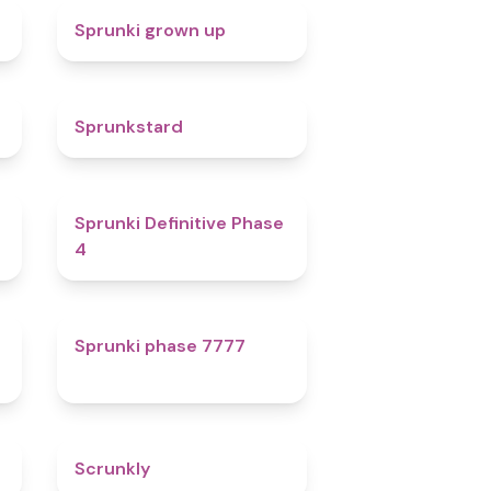
4.4
Sprunki grown up
4.6
Sprunkstard
4.7
Sprunki Definitive Phase
4
5
Sprunki phase 7777
4.7
Scrunkly