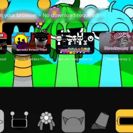
 in your browser - No download required!
Good
Sprunki Retake Final
Sprunki Megalovania
Bloodmoney 2