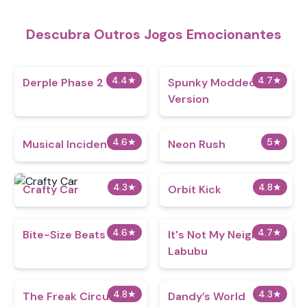
Descubra Outros Jogos Emocionantes
4.4
★
4.7
★
Derple Phase 2
Spunky Modded
Version
4.6
★
5
★
Musical Incidents
Neon Rush
4.3
★
4.8
★
Crafty Car
Orbit Kick
4.6
★
4.7
★
Bite-Size Beats
It's Not My Neighbor:
Labubu
4.8
★
4.3
★
The Freak Circus
Dandy’s World