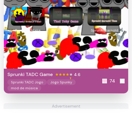
Sprunki Retake
Ticci Toby Game
Sprunki Garnold
Final
Time
Sprunki TADC Game
4.6
74
Sprunki TADC Jogo
Jogo Spunky
mod de música
Advertisement