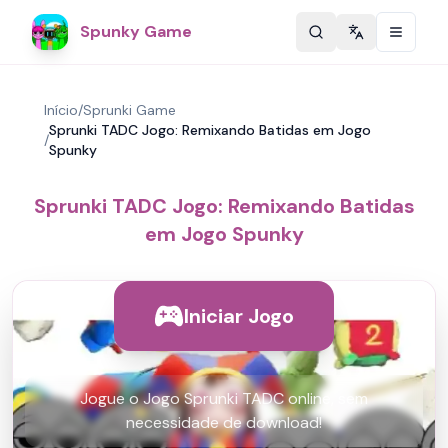
Spunky Game
Change langu
Início
/
Sprunki Game
Sprunki TADC Jogo: Remixando Batidas em Jogo
/
Spunky
Sprunki TADC Jogo: Remixando Batidas
em Jogo Spunky
Iniciar Jogo
Jogue o Jogo Sprunki TADC online, sem
necessidade de download!