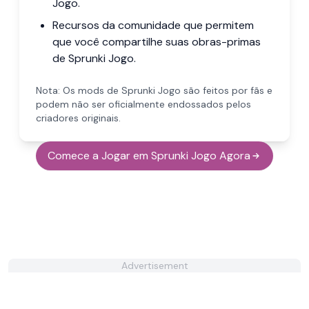
Jogo.
Recursos da comunidade que permitem
que você compartilhe suas obras-primas
de Sprunki Jogo.
Nota: Os mods de Sprunki Jogo são feitos por fãs e
podem não ser oficialmente endossados pelos
criadores originais.
Comece a Jogar em Sprunki Jogo Agora
Advertisement