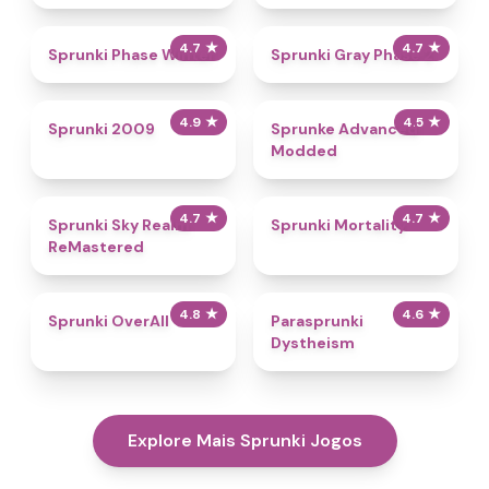
★
★
4.7
4.7
Sprunki Phase Winter
Sprunki Gray Phase 2
★
★
4.9
4.5
Sprunki 2009
Sprunke Advanced
Modded
★
★
4.7
4.7
Sprunki Sky Realm
Sprunki Mortality
ReMastered
★
★
4.8
4.6
Sprunki OverAll
Parasprunki
Dystheism
Explore Mais Sprunki Jogos