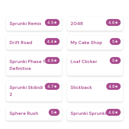
4.5
★
4.6
★
Sprunki Remix
2048
4.4
★
5
★
Drift Road
My Cake Shop
4.9
★
5
★
Sprunki Phase 11
Loaf Clicker
Definitive
4.7
★
4.8
★
Sprunki Skibidi Toilet
Slickback
2
5
★
4.6
★
Sphere Rush
Sprunki Sprunkier