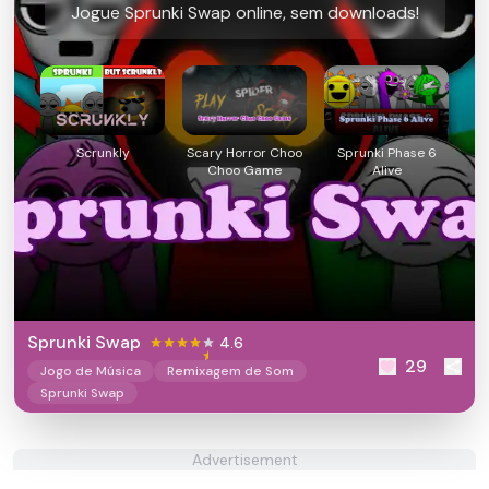
Jogue Sprunki Swap online, sem downloads!
Scrunkly
Scary Horror Choo
Sprunki Phase 6
Choo Game
Alive
Sprunki Swap
4.6
29
Jogo de Música
Remixagem de Som
Sprunki Swap
Advertisement