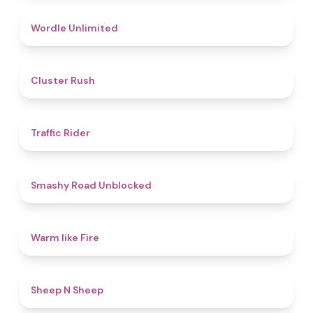
4.9
Wordle Unlimited
4.4
Cluster Rush
4.3
Traffic Rider
5
Smashy Road Unblocked
4.4
Warm like Fire
4.4
Sheep N Sheep