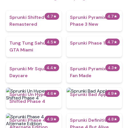
4.7
★
4.7
★
Sprunki Shifted
Sprunki Pyramixed
Remastered
Phase 3 New
4.5
★
4.7
★
Tung Tung Sahur
Sprunki Phase 15
GTA Miami
4.4
★
4.3
★
Sprunki Mr Square
Sprunki Pyramixed
Daycare
Fan Made
4.6
★
4.9
★
Sprunki Un Hyper
Sprunki Bad Apple
Shifted Phase 4
4.9
★
4.8
★
Sprunki Phase 4
Sprunki Definitive
Alternate Edition
Phase 4 But Alive