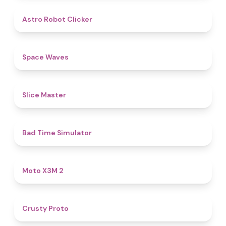
4.7
Astro Robot Clicker
4.5
Space Waves
4.3
Slice Master
4.3
Bad Time Simulator
4.9
Moto X3M 2
4.5
Crusty Proto