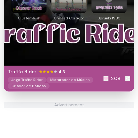
Cluster Rush
Undead Corridor
Sprunki 1985
Traffic Rider
4.3
208
Jogo Traffic Rider
Misturador de Música
Criador de Batidas
Advertisement