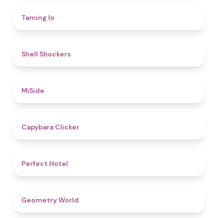
4.3
Taming Io
4.6
Shell Shockers
4.7
MiSide
4.4
Capybara Clicker
4.8
Perfect Hotel
4.9
Geometry World