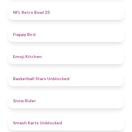
4.9
NFL Retro Bowl 25
4.4
Flappy Bird
4.6
Emoji Kitchen
4.9
Basketball Stars Unblocked
4.5
Snow Rider
5
Smash Karts Unblocked