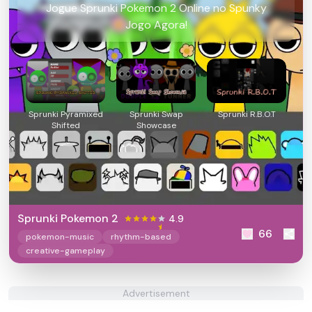
Jogue Sprunki Pokemon 2 Online no Spunky
Jogo Agora!
Sprunki Pyramixed
Sprunki Swap
Sprunki R.B.O.T
Shifted
Showcase
Sprunki Pokemon 2
4.9
66
pokemon-music
rhythm-based
creative-gameplay
Advertisement