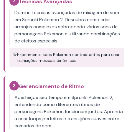
2
Técnicas Avançadas
Domine técnicas avançadas de mixagem de som
em Sprunki Pokemon 2. Descubra como criar
arranjos complexos sobrepondo vários sons de
personagens Pokemon e utilizando combinações
de efeitos especiais.
💡
Experimente sons Pokemon contrastantes para criar
transições musicais dinâmicas.
3
Gerenciamento de Ritmo
Aperfeiçoe seu tempo em Sprunki Pokemon 2,
entendendo como diferentes ritmos de
personagens Pokemon funcionam juntos. Aprenda
a criar loops perfeitos e transições suaves entre
camadas de som.