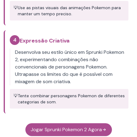
💡
Use as pistas visuais das animações Pokemon para
manter um tempo preciso.
4
Expressão Criativa
Desenvolva seu estilo único em Sprunki Pokemon
2, experimentando combinações não
convencionais de personagens Pokemon.
Ultrapasse os limites do que é possível com
mixagem de som criativa.
💡
Tente combinar personagens Pokemon de diferentes
categorias de som.
Jogar Sprunki Pokemon 2 Agora