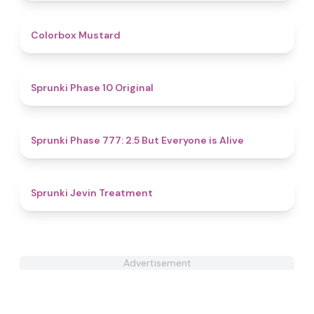
4.9
Colorbox Mustard
4.4
Sprunki Phase 10 Original
4.6
Sprunki Phase 777: 2.5 But Everyone is Alive
4.7
Sprunki Jevin Treatment
Advertisement