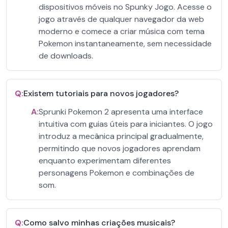
dispositivos móveis no Spunky Jogo. Acesse o
jogo através de qualquer navegador da web
moderno e comece a criar música com tema
Pokemon instantaneamente, sem necessidade
de downloads.
Q:
Existem tutoriais para novos jogadores?
A:
Sprunki Pokemon 2 apresenta uma interface
intuitiva com guias úteis para iniciantes. O jogo
introduz a mecânica principal gradualmente,
permitindo que novos jogadores aprendam
enquanto experimentam diferentes
personagens Pokemon e combinações de
som.
Q:
Como salvo minhas criações musicais?