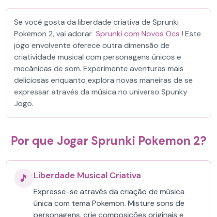
Se você gosta da liberdade criativa de Sprunki
Pokemon 2, vai adorar
Sprunki com Novos Ocs
! Este
jogo envolvente oferece outra dimensão de
criatividade musical com personagens únicos e
mecânicas de som. Experimente aventuras mais
deliciosas enquanto explora novas maneiras de se
expressar através da música no universo Spunky
Jogo.
Por que Jogar Sprunki Pokemon 2?
Liberdade Musical Criativa
🎵
Expresse-se através da criação de música
única com tema Pokemon. Misture sons de
personagens, crie composições originais e