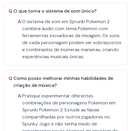
Q:
O que torna o sistema de som único?
A:
O sistema de som em Sprunki Pokemon 2
combina áudio com tema Pokemon com
ferramentas inovadoras de mixagem. Os sons
de cada personagem podem ser sobrepostos
e combinados de inúmeras maneiras, criando
experiências musicais únicas.
Q:
Como posso melhorar minhas habilidades de
criação de música?
A:
Pratique experimentar diferentes
combinações de personagens Pokemon em
Sprunki Pokemon 2. Estude as faixas
compartilhadas por outros jogadores no
Spunky Jogo e não tenha medo de
experimentar novas técnicas de mixagem de