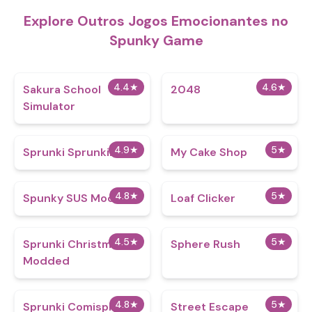
Explore Outros Jogos Emocionantes no
Spunky Game
4.4
★
4.6
★
Sakura School
2048
Simulator
4.9
★
5
★
Sprunki Sprunkirus 2
My Cake Shop
4.8
★
5
★
Spunky SUS Mod
Loaf Clicker
4.5
★
5
★
Sprunki Christmas
Sphere Rush
Modded
4.8
★
5
★
Sprunki Comisprunki
Street Escape