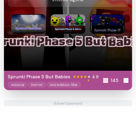
Sprunki Phase
Sprunki Phase 6
Sprunki Phase 19
Winter
Alive
Sprunki Phase 5 But Babies
4.9
145
música
horror
incredibox-like
Advertisement