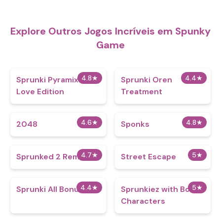
Explore Outros Jogos Incríveis em Spunky
Game
4.8
★
4.4
★
Sprunki Pyramix 0.9
Sprunki Oren
Love Edition
Treatment
4.6
★
4.8
★
2048
Sponks
4.7
★
5
★
Sprunked 2 Remake
Street Escape
4.4
★
5
★
Sprunki All Bonus
Sprunkiez with Bonus
Characters