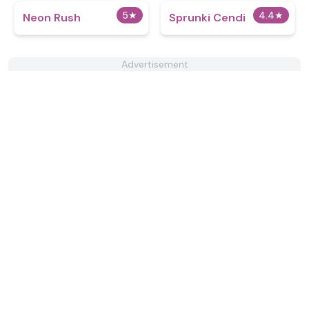
5
★
4.4
★
Neon Rush
Sprunki Cendi
Advertisement