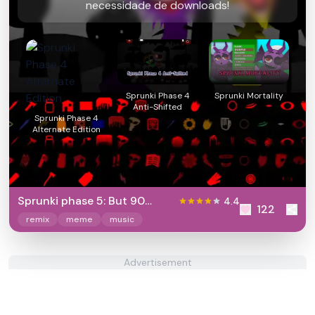
necessidade de downloads!
Sprunki Phase 4
Sprunki Mortality
Anti-Shifted
Sprunki Phase 4
Alternate Edition
Sprunki phase 5: But 90
4.4
122
Polos
remix
meme
music
Advertisement