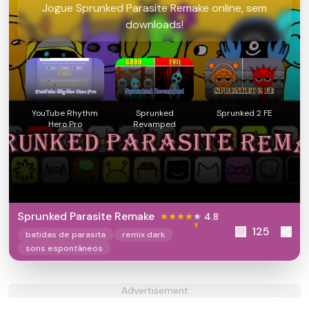
Jogue Sprunked Parasite Remake online, sem
downloads!
YouTube Rhythm
Sprunked
Sprunked 2 FE
Hero Pro
Revamped
Sprunked Parasite Remake
4.8
125
batidas de parasita
remix dark
sons espontâneos
Advertisement