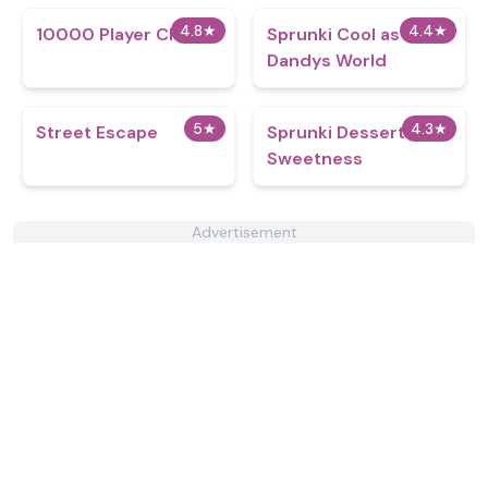
4.8
★
4.4
★
10000 Player Chess
Sprunki Cool as
Dandys World
5
★
4.3
★
Street Escape
Sprunki Dessert
Sweetness
Advertisement