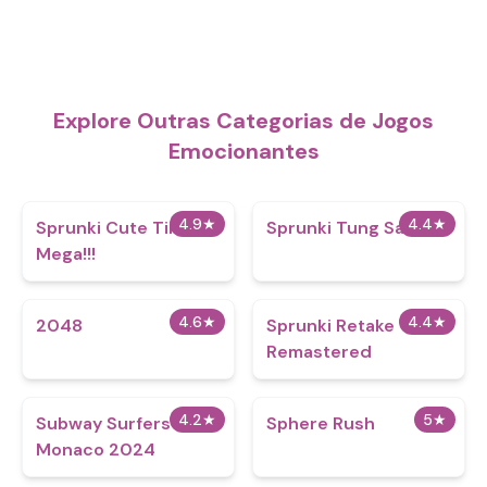
Explore Outras Categorias de Jogos
Emocionantes
4.9
★
4.4
★
Sprunki Cute Time
Sprunki Tung Sahur
Mega!!!
4.6
★
4.4
★
2048
Sprunki Retake
Remastered
4.2
★
5
★
Subway Surfers
Sphere Rush
Monaco 2024