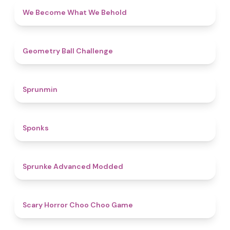
4.3
We Become What We Behold
4.3
Geometry Ball Challenge
4.5
Sprunmin
4.8
Sponks
4.5
Sprunke Advanced Modded
4.6
Scary Horror Choo Choo Game