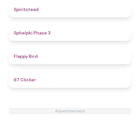
4.4
Spiritstead
4.4
Sphelpki Phase 3
4.4
Flappy Bird
4.3
67 Clicker
Advertisement