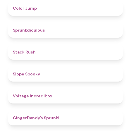
4.3
Color Jump
4.5
Sprunkdiculous
4.4
Stack Rush
4.9
Slope Spooky
5
Voltage Incredibox
4.6
GingerDandy’s Sprunki