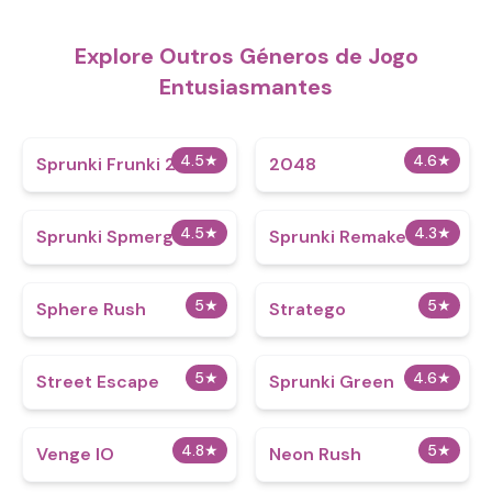
Explore Outros Géneros de Jogo
Entusiasmantes
4.5
★
4.6
★
Sprunki Frunki 2.0
2048
4.5
★
4.3
★
Sprunki Spmerge
Sprunki Remake 2
5
★
5
★
Sphere Rush
Stratego
5
★
4.6
★
Street Escape
Sprunki Green
4.8
★
5
★
Venge IO
Neon Rush