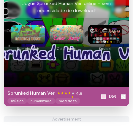
Jogue Sprunked Human Ver. online – sem
necessidade de download!
Rumble Rush
Color Jump
Squidki
Sprunked Human Ver
4.8
186
música
humanizado
mod de fã
Advertisement