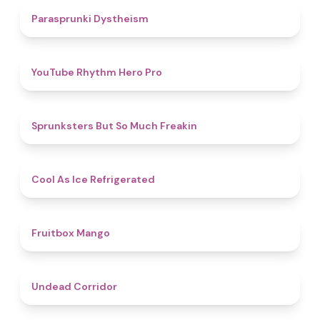
4.6
Parasprunki Dystheism
4.7
YouTube Rhythm Hero Pro
4.9
Sprunksters But So Much Freakin
4.7
Cool As Ice Refrigerated
4.9
Fruitbox Mango
4.6
Undead Corridor