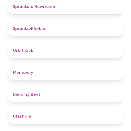
4.6
Sprunkoid Rewritten
4.7
SprunkioPhobia
4.8
Orbit Kick
4.8
Monopoly
5
Dancing Beat
4.7
Clashdle