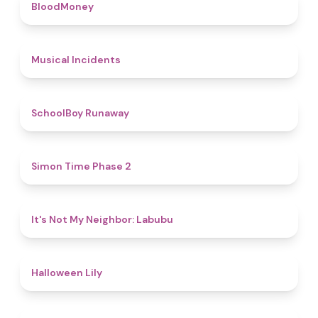
4.6
BloodMoney
4.6
Musical Incidents
4.8
SchoolBoy Runaway
4.8
Simon Time Phase 2
4.7
It's Not My Neighbor: Labubu
5
Halloween Lily