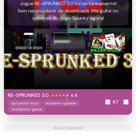
Jogue RE-SPRUNKED 3.0 instantaneamente!
Sem necessidade de downloads. Mergulhe no
universo do Jogo Spunky agora!
Scrunkly Big
Orbits Beats
Married in Red
Update
RE-SPRUNKED 3.0
4.9
67
sprunked-mod
dynamic-update
revitalized-game
Advertisement