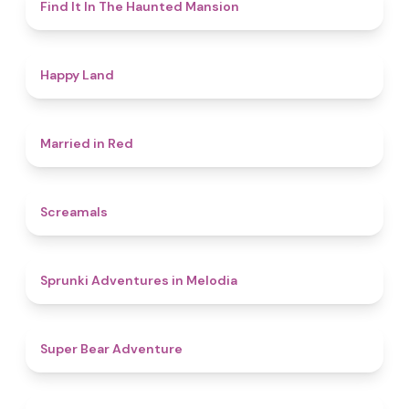
4.7
Find It In The Haunted Mansion
4.4
Happy Land
4.5
Married in Red
4.5
Screamals
4.3
Sprunki Adventures in Melodia
4.5
Super Bear Adventure