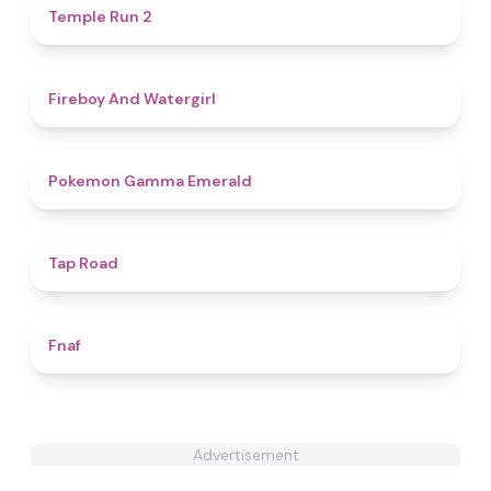
4.9
Temple Run 2
4.3
Fireboy And Watergirl
4.3
Pokemon Gamma Emerald
4.3
Tap Road
4.5
Fnaf
Advertisement