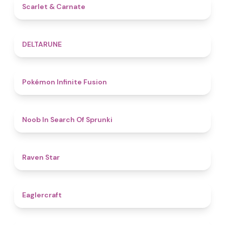
5
Scarlet & Carnate
4.8
DELTARUNE
4.9
Pokémon Infinite Fusion
4.8
Noob In Search Of Sprunki
4.8
Raven Star
4.9
Eaglercraft