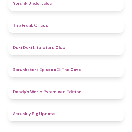
4.4
Sprunk Undertaled
4.8
The Freak Circus
4.8
Doki Doki Literature Club
4.7
Sprunksters Episode 2: The Cave
4.3
Dandy’s World Pyramixed Edition
4.4
Scrunkly Big Update