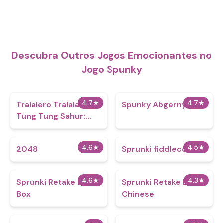
Descubra Outros Jogos Emocionantes no
Jogo Spunky
4.7
★
4.7
★
Tralalero Tralala And
Spunky Abgerny
Tung Tung Sahur:
Hard Quiz
4.6
★
4.5
★
2048
Sprunki fiddlecopys
4.6
★
4.3
★
Sprunki Retake Beat
Sprunki Retake But
Box
Chinese