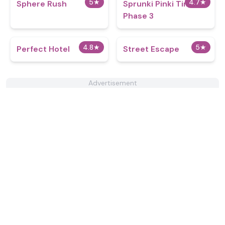
5
★
4.7
★
Sphere Rush
Sprunki Pinki Time
Phase 3
4.8
★
5
★
Perfect Hotel
Street Escape
Advertisement