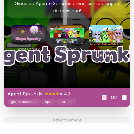
Gioca ad Agente Sprunkis online, senza bisogno
di download!
Slope Spooky
Sprunki grown up
Sprunki Deluxe
Retake
Agent Sprunkis
4.3
103
gioco musicale
spia
sprunki
Advertisement