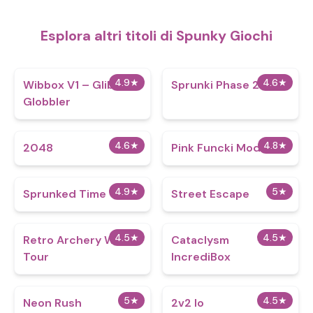
Esplora altri titoli di Spunky Giochi
4.9
★
4.6
★
Wibbox V1 – Glibble
Sprunki Phase 20
Globbler
4.6
★
4.8
★
2048
Pink Funcki Mod
4.9
★
5
★
Sprunked Time
Street Escape
4.5
★
4.5
★
Retro Archery World
Cataclysm
Tour
IncrediBox
5
★
4.5
★
Neon Rush
2v2 Io