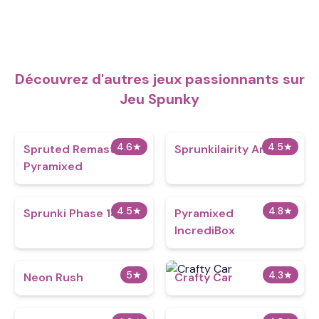
Découvrez d'autres jeux passionnants sur
Jeu Spunky
4.6
★
4.5
★
Spruted Remastered
Sprunkilairity Amoral
Pyramixed
4.5
★
4.8
★
Sprunki Phase 14
Pyramixed
IncrediBox
5
★
4.3
★
Neon Rush
Crafty Car