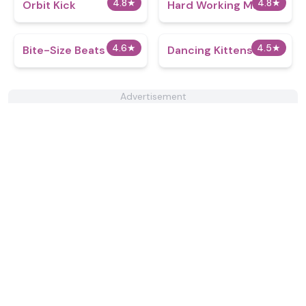
4.8
★
4.8
★
Orbit Kick
Hard Working Man
4.6
★
4.5
★
Bite-Size Beats
Dancing Kittens
Advertisement