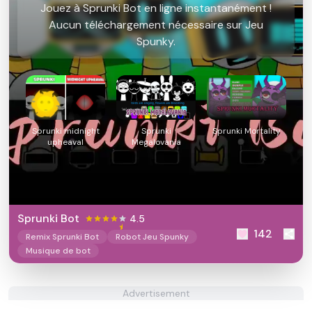
Jouez à Sprunki Bot en ligne instantanément !
Aucun téléchargement nécessaire sur Jeu
Spunky.
Sprunki midnight
Sprunki
Sprunki Mortality
upheaval
Megalovania
Sprunki Bot
4.5
142
Remix Sprunki Bot
Robot Jeu Spunky
Musique de bot
Advertisement