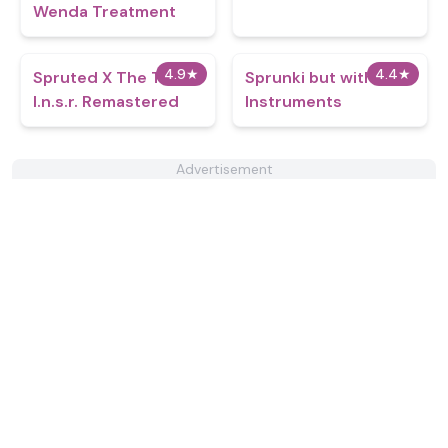
Wenda Treatment
4.9
★
4.4
★
Spruted X The Team
Sprunki but with
I.n.s.r. Remastered​
Instruments
Advertisement