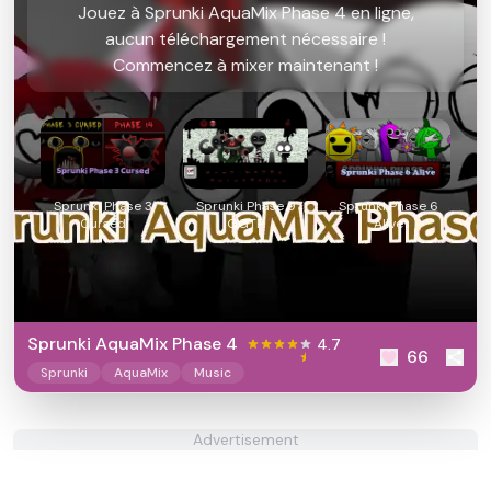
Jouez à Sprunki AquaMix Phase 4 en ligne,
aucun téléchargement nécessaire !
Commencez à mixer maintenant !
Sprunki Phase 3
Sprunki Phase 9
Sprunki Phase 6
Cursed
GGTP
Alive
Sprunki AquaMix Phase 4
4.7
66
Sprunki
AquaMix
Music
Advertisement