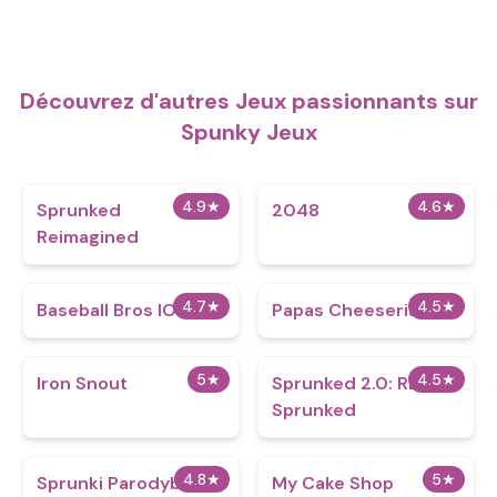
Découvrez d'autres Jeux passionnants sur
Spunky Jeux
4.9
★
4.6
★
Sprunked
2048
Reimagined
4.7
★
4.5
★
Baseball Bros IO
Papas Cheeseria
5
★
4.5
★
Iron Snout
Sprunked 2.0: RE-
Sprunked
4.8
★
5
★
Sprunki Parodybox
My Cake Shop