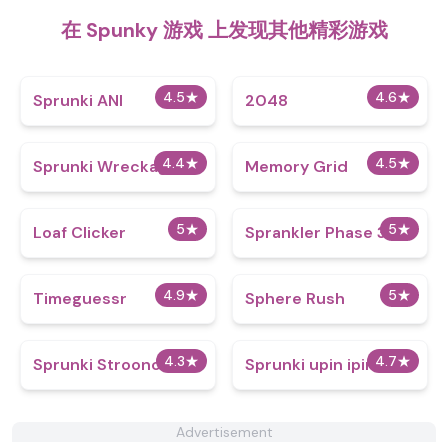
在 Spunky 游戏 上发现其他精彩游戏
4.5
★
4.6
★
Sprunki ANI
2048
4.4
★
4.5
★
Sprunki Wreckage
Memory Grid
5
★
5
★
Loaf Clicker
Sprankler Phase 3
4.9
★
5
★
Timeguessr
Sphere Rush
4.3
★
4.7
★
Sprunki Stroonckee
Sprunki upin ipin
Advertisement