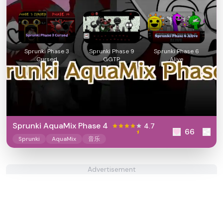
Sprunki Phase 3
Sprunki Phase 9
Sprunki Phase 6
Cursed
GGTP
Alive
Sprunki AquaMix Phase 4
4.7
66
Sprunki
AquaMix
音乐
Advertisement