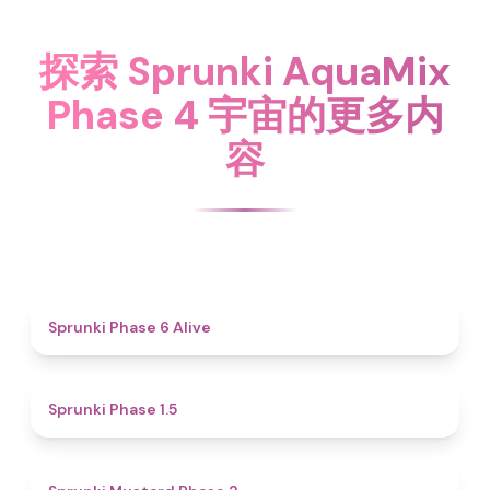
探索 Sprunki AquaMix
Phase 4 宇宙的更多内
容
4.8
Sprunki Phase 6 Alive
4.7
Sprunki Phase 1.5
4.3