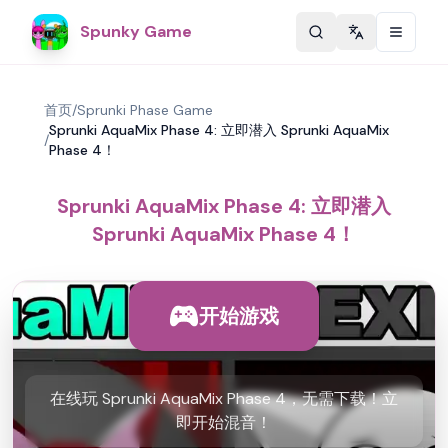
Spunky Game
Change langu
首页
/
Sprunki Phase Game
Sprunki AquaMix Phase 4: 立即潜入 Sprunki AquaMix
/
Phase 4！
Sprunki AquaMix Phase 4: 立即潜入
Sprunki AquaMix Phase 4！
开始游戏
在线玩 Sprunki AquaMix Phase 4，无需下载！立
即开始混音！