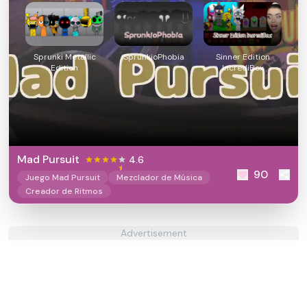
Sprunki Metallic
SprunkioPhobia
Sinner Edition
Edition
IncrediBox
Mad Pursuit
4.6
90
Juego Mad Pursuit
Mezclador de Música
Creador de Ritmos
Advertisement