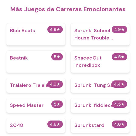
Más Juegos de Carreras Emocionantes
4.9
★
4.9
★
Blob Beats​
Sprunki School
House Trouble
Babies 2
5
★
4.5
★
Beatnik
SpacedOut
Incredibox
4.9
★
4.4
★
Tralalero Tralala
Sprunki Tung Sahur
5
★
4.5
★
​​Speed Master
Sprunki fiddlecopys
4.6
★
4.6
★
2048
Sprunkstard