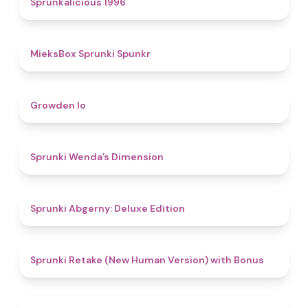
Sprunkalicious 1996
4.9
MieksBox Sprunki Spunkr
4.8
Growden Io
4.5
Sprunki Wenda’s Dimension
4.9
Sprunki Abgerny: Deluxe Edition
4.5
Sprunki Retake (New Human Version) with Bonus