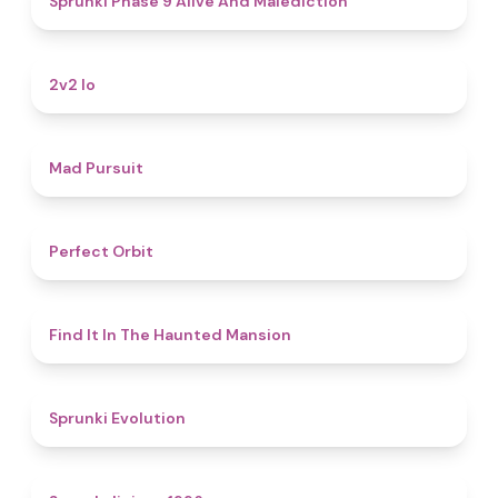
Sprunki Phase 9 Alive And Malediction
4.5
2v2 Io
4.6
Mad Pursuit
4.6
Perfect Orbit
4.7
Find It In The Haunted Mansion
4.7
Sprunki Evolution
4.4