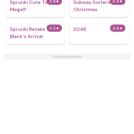
4.9
★
4.4
★
Sprunki Cute Time
Subway Surfers
Mega!!!
Christmas
4.5
★
4.6
★
Sprunki Retake
2048
Black's Arrival
Advertisement