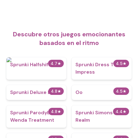
Descubre otros juegos emocionantes
basados en el ritmo
4.7
★
4.5
★
Sprunki Halfshifted
Sprunki Dress To
Impress
4.8
★
4.5
★
Sprunki Deluxe Epic!
Oo
4.8
★
4.4
★
Sprunki Parodybox
Sprunki Simons
Wenda Treatment
Realm